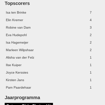
Topscorers
Isa ten Brinke
7
Elin Kremer
4
Robine van Dam
3
Eva Hudepohl
2
Isa Hagemeijer
2
Marleen Wilpshaar
2
Alisha van der Felz
1
Ilse Kuiper
1
Joyce Kerssies
1
Kirsten Jans
1
Pam Paardehaar
1
Jaarprogramma