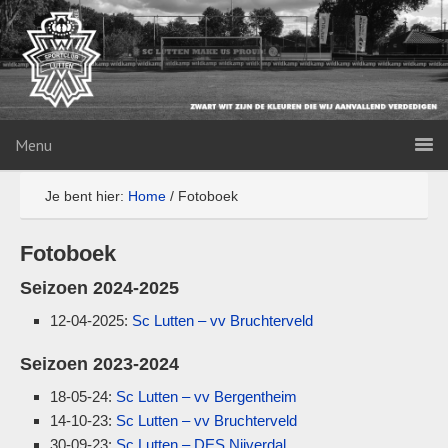
Menu
Je bent hier:
Home
/
Fotoboek
Fotoboek
Seizoen 2024-2025
12-04-2025:
Sc Lutten – vv Bruchterveld
Seizoen 2023-2024
18-05-24:
Sc Lutten – vv Bergentheim
14-10-23:
Sc Lutten – vv Bruchterveld
30-09-23:
Sc Lutten – DES Nijverdal