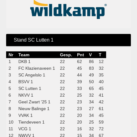
Stand SC Lutten 1
Nr
Team
Gesp.
Pnt
V
T
1
DKB 1
22
62
86
12
2
FC Klazienaveen 1
22
45
83
32
3
SC Angelslo 1
22
44
49
35
4
BSVV 1
22
39
50
40
5
SC Lutten 1
22
33
65
45
6
NKVV 1
22
25
32
41
7
Geel Zwart '25 1
22
23
34
42
8
Nieuw Balinge 1
22
23
27
61
9
VVAK 1
22
20
34
45
10
Tiendeveen 1
22
20
25
59
11
VCG 1
22
16
32
72
12
NWVV 1
22
15
34
67