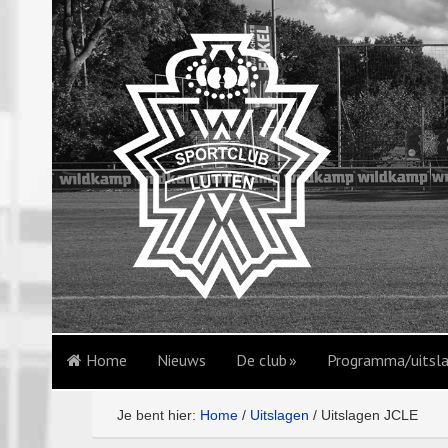
Home
Nieuws
De club
Programma/uitsl
Je bent hier:
Home
/
Uitslagen
/
Uitslagen JCLE