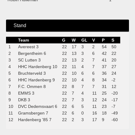
Stand
Team
G
W
GL
V
P
S
1
Avereest 3
22
17
3
2
54
50
2
Bergentheim 6
22
13
3
6
42
22
3
SC Lutten 3
22
13
2
7
41
20
4
HHC Hardenberg 10
22
11
4
7
37
27
5
Bruchterveld 3
22
10
6
6
36
24
6
HHC Hardenberg 9
22
10
4
8
34
-2
7
F.C. Ommen 8
22
8
7
7
31
12
8
EMMS 3
22
7
4
11
25
-20
9
DKB 3
22
7
3
12
24
-17
10
DVC Dedemsvaart 6
22
6
5
11
23
-7
11
Gramsbergen 7
22
6
0
16
18
-49
12
Hardenberg '85 7
22
2
3
17
9
-60