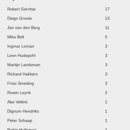
Robert Gerritse
17
Diego Groote
13
Jan van den Berg
11
Mika Belt
5
Ingmar Loman
3
Leon Hudepohl
3
Martijn Landsman
3
Richard Hakkers
3
Friso Smeding
3
Rowin Leyrik
2
Abe Veltink
1
Dignum Hendriks
1
Peter Schaap
1
Robin Hulleman
1