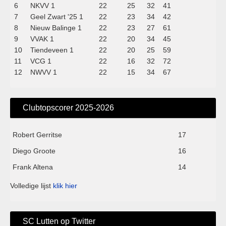
6
NKVV 1
22
25
32
41
7
Geel Zwart '25 1
22
23
34
42
8
Nieuw Balinge 1
22
23
27
61
9
VVAK 1
22
20
34
45
10
Tiendeveen 1
22
20
25
59
11
VCG 1
22
16
32
72
12
NWVV 1
22
15
34
67
Clubtopscorer 2025-2026
Robert Gerritse
17
Diego Groote
16
Frank Altena
14
Volledige lijst
klik hier
SC Lutten op Twitter