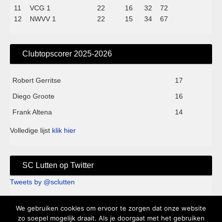
11
VCG 1
22
16
32
72
12
NWVV 1
22
15
34
67
Clubtopscorer 2025-2026
Robert Gerritse
17
Diego Groote
16
Frank Altena
14
Volledige lijst
klik hier
SC Lutten op Twitter
Tweets by @sclutten
We gebruiken cookies om ervoor te zorgen dat onze website
Sc Lutten - Sportpark de Kei - Knappersveldweg 1B - 7776 PA
zo soepel mogelijk draait. Als je doorgaat met het gebruiken