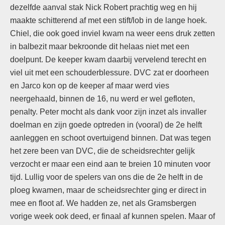
dezelfde aanval stak Nick Robert prachtig weg en hij
maakte schitterend af met een stift/lob in de lange hoek.
Chiel, die ook goed inviel kwam na weer eens druk zetten
in balbezit maar bekroonde dit helaas niet met een
doelpunt. De keeper kwam daarbij vervelend terecht en
viel uit met een schouderblessure. DVC zat er doorheen
en Jarco kon op de keeper af maar werd vies
neergehaald, binnen de 16, nu werd er wel gefloten,
penalty. Peter mocht als dank voor zijn inzet als invaller
doelman en zijn goede optreden in (vooral) de 2e helft
aanleggen en schoot overtuigend binnen. Dat was tegen
het zere been van DVC, die de scheidsrechter gelijk
verzocht er maar een eind aan te breien 10 minuten voor
tijd. Lullig voor de spelers van ons die de 2e helft in de
ploeg kwamen, maar de scheidsrechter ging er direct in
mee en floot af. We hadden ze, net als Gramsbergen
vorige week ook deed, er finaal af kunnen spelen. Maar of