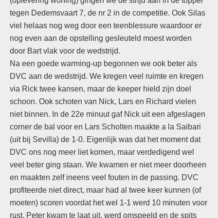
(oplevering woning) gingen we de strijd aan in de topper
tegen Dedemsvaart 7, de nr 2 in de competitie. Ook Silas
viel helaas nog weg door een teenblessure waardoor er
nog even aan de opstelling gesleuteld moest worden
door Bart vlak voor de wedstrijd.
Na een goede warming-up begonnen we ook beter als
DVC aan de wedstrijd. We kregen veel ruimte en kregen
via Rick twee kansen, maar de keeper hield zijn doel
schoon. Ook schoten van Nick, Lars en Richard vielen
niet binnen. In de 22e minuut gaf Nick uit een afgeslagen
corner de bal voor en Lars Scholten maakte a la Saibari
(uit bij Sevilla) de 1-0. Eigenlijk was dat het moment dat
DVC ons nog meer liet komen, maar verdedigend wel
veel beter ging staan. We kwamen er niet meer doorheen
en maakten zelf ineens veel fouten in de passing. DVC
profiteerde niet direct, maar had al twee keer kunnen (of
moeten) scoren voordat het wel 1-1 werd 10 minuten voor
rust. Peter kwam te laat uit, werd omspeeld en de spits