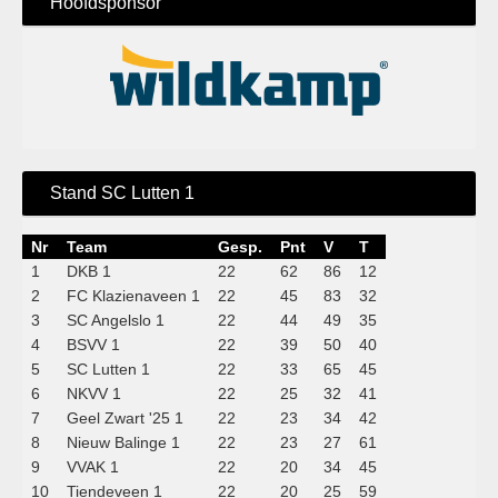
Hoofdsponsor
Stand SC Lutten 1
Nr
Team
Gesp.
Pnt
V
T
1
DKB 1
22
62
86
12
2
FC Klazienaveen 1
22
45
83
32
3
SC Angelslo 1
22
44
49
35
4
BSVV 1
22
39
50
40
5
SC Lutten 1
22
33
65
45
6
NKVV 1
22
25
32
41
7
Geel Zwart '25 1
22
23
34
42
8
Nieuw Balinge 1
22
23
27
61
9
VVAK 1
22
20
34
45
10
Tiendeveen 1
22
20
25
59