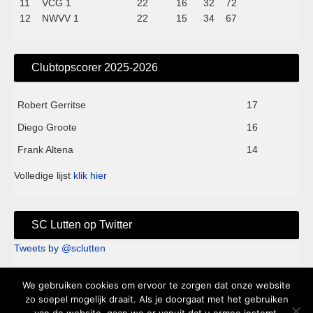
11
VCG 1
22
16
32
72
12
NWVV 1
22
15
34
67
Clubtopscorer 2025-2026
Robert Gerritse
17
Diego Groote
16
Frank Altena
14
Volledige lijst
klik hier
SC Lutten op Twitter
Tweets by @sclutten
We gebruiken cookies om ervoor te zorgen dat onze website
Sc Lutten - Sportpark de Kei - Knappersveldweg 1B - 7776 PA
zo soepel mogelijk draait. Als je doorgaat met het gebruiken