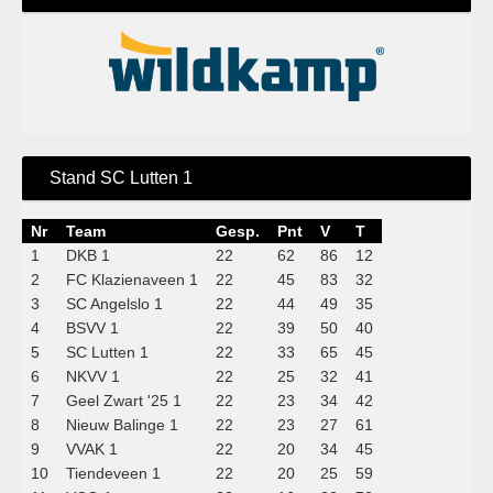
Stand SC Lutten 1
Nr
Team
Gesp.
Pnt
V
T
1
DKB 1
22
62
86
12
2
FC Klazienaveen 1
22
45
83
32
3
SC Angelslo 1
22
44
49
35
4
BSVV 1
22
39
50
40
5
SC Lutten 1
22
33
65
45
6
NKVV 1
22
25
32
41
7
Geel Zwart '25 1
22
23
34
42
8
Nieuw Balinge 1
22
23
27
61
9
VVAK 1
22
20
34
45
10
Tiendeveen 1
22
20
25
59