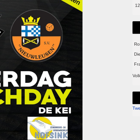
12
Ro
Di
Fr
Voll
Twe