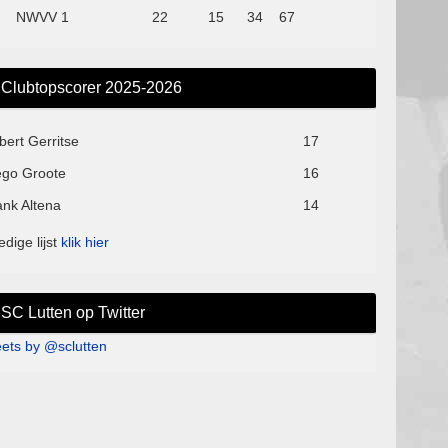
NWVV 1
22
15
34
67
Clubtopscorer 2025-2026
bert Gerritse
17
ego Groote
16
ank Altena
14
edige lijst
klik hier
SC Lutten op Twitter
ets by @sclutten