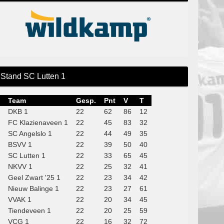
Stand SC Lutten 1
Team
Gesp.
Pnt
V
T
DKB 1
22
62
86
12
FC Klazienaveen 1
22
45
83
32
SC Angelslo 1
22
44
49
35
BSVV 1
22
39
50
40
SC Lutten 1
22
33
65
45
NKVV 1
22
25
32
41
Geel Zwart '25 1
22
23
34
42
Nieuw Balinge 1
22
23
27
61
VVAK 1
22
20
34
45
Tiendeveen 1
22
20
25
59
VCG 1
22
16
32
72