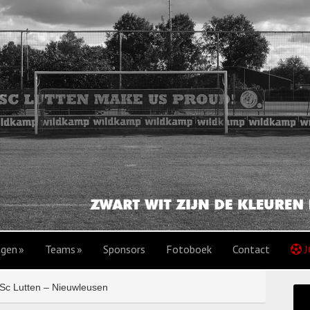
agen
Teams
Sponsors
Fotoboek
Contact
J
Sc Lutten – Nieuwleusen