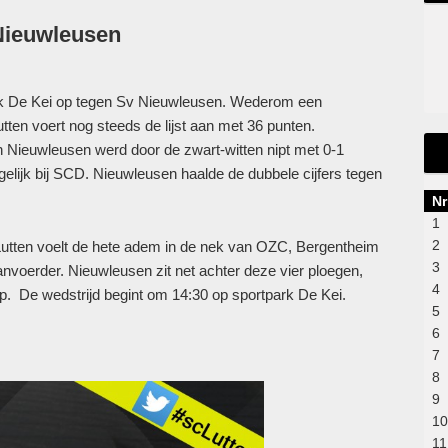
Nieuwleusen
rk De Kei op tegen Sv Nieuwleusen. Wederom een
tten voert nog steeds de lijst aan met 36 punten.
in Nieuwleusen werd door de zwart-witten nipt met 0-1
elijk bij SCD. Nieuwleusen haalde de dubbele cijfers tegen
Nr
1
2
 Lutten voelt de hete adem in de nek van OZC, Bergentheim
3
aanvoerder. Nieuwleusen zit net achter deze vier ploegen,
4
ep. De wedstrijd begint om 14:30 op sportpark De Kei.
5
6
7
8
9
10
11