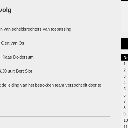
volg
en van scheidsrechters van toepassing
: Gert van Os
d: Klaas Doldersum
Nr
1
2
30 uur: Bert Slot
3
4
de leiding van het betrokken team verzocht dit door te
5
6
7
8
9
10
11