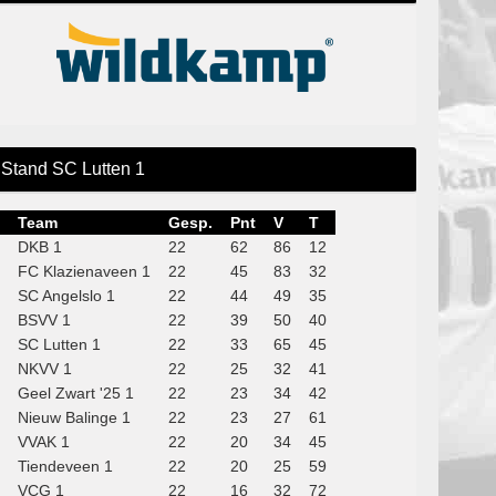
Stand SC Lutten 1
Team
Gesp.
Pnt
V
T
DKB 1
22
62
86
12
FC Klazienaveen 1
22
45
83
32
SC Angelslo 1
22
44
49
35
BSVV 1
22
39
50
40
SC Lutten 1
22
33
65
45
NKVV 1
22
25
32
41
Geel Zwart '25 1
22
23
34
42
Nieuw Balinge 1
22
23
27
61
VVAK 1
22
20
34
45
Tiendeveen 1
22
20
25
59
VCG 1
22
16
32
72