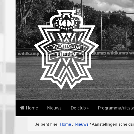
Home
Nieuws
De club
Programma/uitsl
Je bent hier:
Home
/
Nieuws
/
Aanstellingen scheidsr