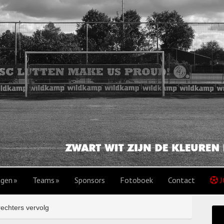
agen
Teams
Sponsors
Fotoboek
Contact
J
echters vervolg