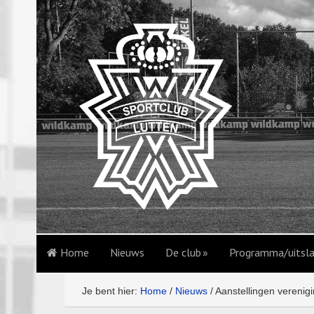
Home
Nieuws
De club
Programma/uitsl
Je bent hier:
Home
/
Nieuws
/
Aanstellingen verenig