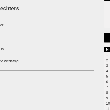
rechters
per
 Os
Nr
1
2
e wedstrijd!
3
4
5
6
7
8
9
10
11