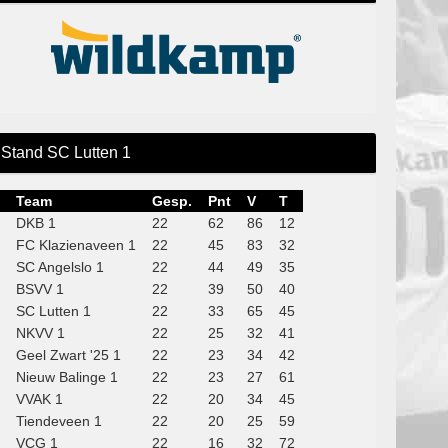
Stand SC Lutten 1
Team
Gesp.
Pnt
V
T
DKB 1
22
62
86
12
FC Klazienaveen 1
22
45
83
32
SC Angelslo 1
22
44
49
35
BSVV 1
22
39
50
40
SC Lutten 1
22
33
65
45
NKVV 1
22
25
32
41
Geel Zwart '25 1
22
23
34
42
Nieuw Balinge 1
22
23
27
61
VVAK 1
22
20
34
45
Tiendeveen 1
22
20
25
59
VCG 1
22
16
32
72