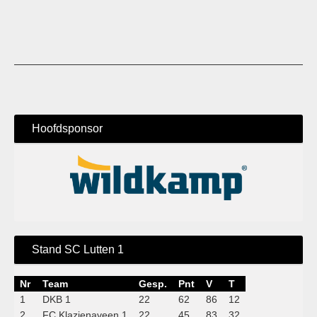
Hoofdsponsor
Stand SC Lutten 1
Nr
Team
Gesp.
Pnt
V
T
1
DKB 1
22
62
86
12
2
FC Klazienaveen 1
22
45
83
32