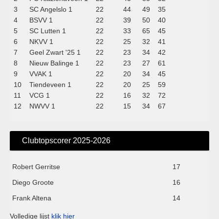
3
SC Angelslo 1
22
44
49
35
4
BSVV 1
22
39
50
40
5
SC Lutten 1
22
33
65
45
6
NKVV 1
22
25
32
41
7
Geel Zwart '25 1
22
23
34
42
8
Nieuw Balinge 1
22
23
27
61
9
VVAK 1
22
20
34
45
10
Tiendeveen 1
22
20
25
59
11
VCG 1
22
16
32
72
12
NWVV 1
22
15
34
67
Clubtopscorer 2025-2026
Robert Gerritse
17
Diego Groote
16
Frank Altena
14
Volledige lijst
klik hier