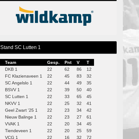
Stand SC Lutten 1
Team
Gesp.
Pnt
V
T
DKB 1
22
62
86
12
FC Klazienaveen 1
22
45
83
32
SC Angelslo 1
22
44
49
35
BSVV 1
22
39
50
40
SC Lutten 1
22
33
65
45
NKVV 1
22
25
32
41
Geel Zwart '25 1
22
23
34
42
Nieuw Balinge 1
22
23
27
61
VVAK 1
22
20
34
45
Tiendeveen 1
22
20
25
59
VCG 1
22
16
32
72