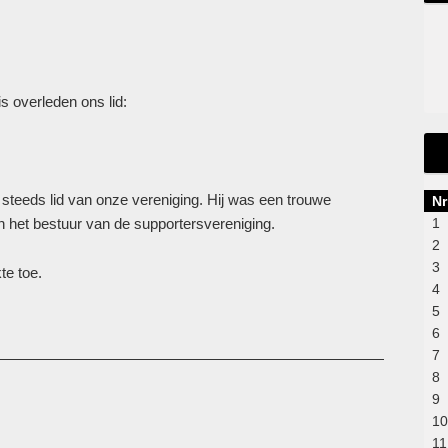
s overleden ons lid:
steeds lid van onze vereniging. Hij was een trouwe
Nr
n het bestuur van de supportersvereniging.
1
2
3
te toe.
4
5
6
7
8
9
10
11