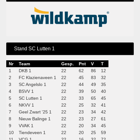
Stand SC Lutten 1
Nr
Team
Gesp.
Pnt
V
T
1
DKB 1
22
62
86
12
2
FC Klazienaveen 1
22
45
83
32
3
SC Angelslo 1
22
44
49
35
4
BSVV 1
22
39
50
40
5
SC Lutten 1
22
33
65
45
6
NKVV 1
22
25
32
41
7
Geel Zwart '25 1
22
23
34
42
8
Nieuw Balinge 1
22
23
27
61
9
VVAK 1
22
20
34
45
10
Tiendeveen 1
22
20
25
59
11
VCG 1
22
16
32
72