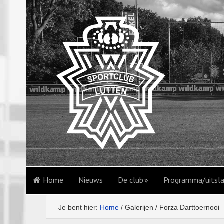
Home
Nieuws
De club
Programma/uitsl
Je bent hier:
Home
/
Galerijen
/
Forza Darttoernooi