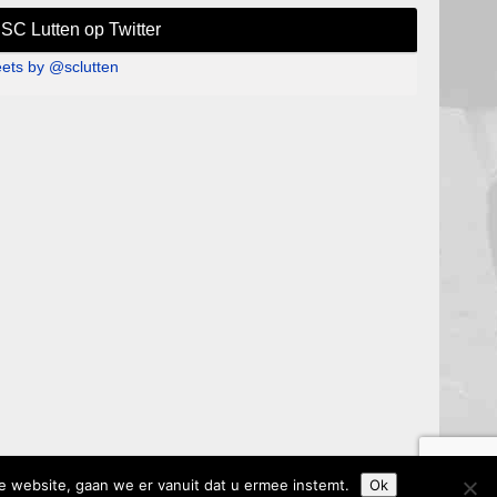
SC Lutten op Twitter
ets by @sclutten
e website, gaan we er vanuit dat u ermee instemt.
Ok
 0523-682250 |
Privacyverklaring