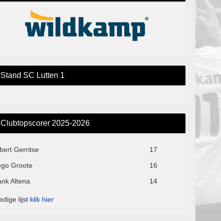
Stand SC Lutten 1
Clubtopscorer 2025-2026
bert Gerritse
17
ego Groote
16
ank Altena
14
edige lijst
klik hier