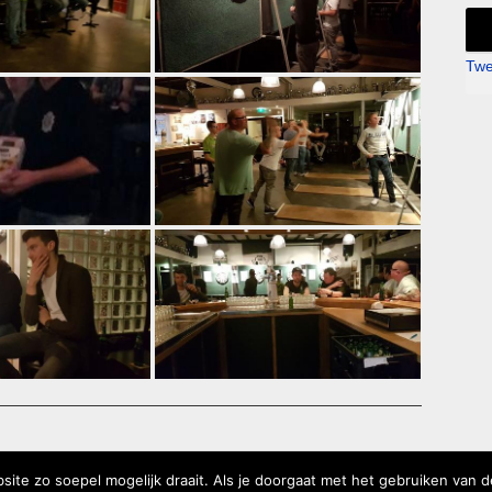
Twe
te zo soepel mogelijk draait. Als je doorgaat met het gebruiken van d
 Knappersveldweg 1B - 7776 PA Slagharen - Clubhuis 't Keihart tel.