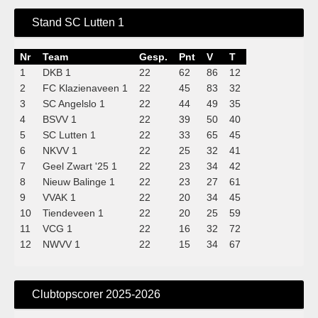
Stand SC Lutten 1
Nr
Team
Gesp.
Pnt
V
T
1
DKB 1
22
62
86
12
2
FC Klazienaveen 1
22
45
83
32
3
SC Angelslo 1
22
44
49
35
4
BSVV 1
22
39
50
40
5
SC Lutten 1
22
33
65
45
6
NKVV 1
22
25
32
41
7
Geel Zwart '25 1
22
23
34
42
8
Nieuw Balinge 1
22
23
27
61
9
VVAK 1
22
20
34
45
10
Tiendeveen 1
22
20
25
59
11
VCG 1
22
16
32
72
12
NWVV 1
22
15
34
67
Clubtopscorer 2025-2026