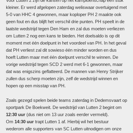
Voor Lutten 2 zijn de kansen op het kampioenschap een stuk
kleiner. Er werd afgelopen zaterdag weliswaar overtuigend met
5-0 van HHC 4 gewonnen, maar koploper PH 2 maakte ook
geen fout en dus blijft het verschil drie punten. PH speelt in de
laatste wedstrijd tegen Den Ham en zal dus moeten verliezen
om Lutten 2 nog een kans te bieden. Het doelsaldo is op dit
moment met één doelpunt in het voordeel van PH. In het geval
dat PH verliest zal dit sowieso één minder worden en dus
hoeft Lutten maar met één doelpunt verschil te winnen. De
vorige wedstrijd tegen SCD 2 werd met 6-1 gewonnen, maar
dat was enigszins geflatteerd. De mannen van Henry Strijker
zullen dus scherp moeten zijn, zelf de wedstrijd winnen en
hopen op een misstap van PH.
Zoals gezegd spelen beide teams zaterdag in Dedemsvaart op
sportpark De Boekweit. De wedstrijd van Lutten 2 begint om
12:30 uur
(dus niet om 13 uur zoals eerder vermeld).
Om
14:30 uur
trapt Lutten 1 af. Hierbij wil het bestuur
wederom alle supporters van SC Lutten uitnodigen om onze