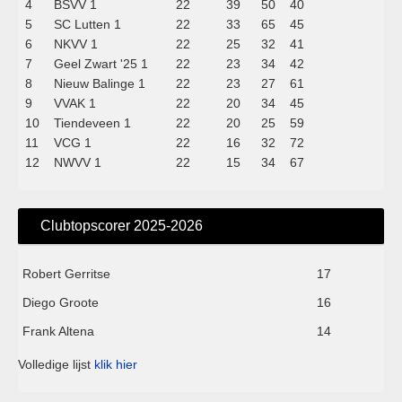
4
BSVV 1
22
39
50
40
5
SC Lutten 1
22
33
65
45
6
NKVV 1
22
25
32
41
7
Geel Zwart '25 1
22
23
34
42
8
Nieuw Balinge 1
22
23
27
61
9
VVAK 1
22
20
34
45
10
Tiendeveen 1
22
20
25
59
11
VCG 1
22
16
32
72
12
NWVV 1
22
15
34
67
Clubtopscorer 2025-2026
Robert Gerritse
17
Diego Groote
16
Frank Altena
14
Volledige lijst
klik hier