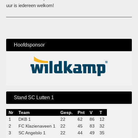
uur is iedereen welkom!
Hoofdsponsor
Stand SC Lutten 1
Nr
Team
Gesp.
Pnt
V
T
1
DKB 1
22
62
86
12
2
FC Klazienaveen 1
22
45
83
32
3
SC Angelslo 1
22
44
49
35