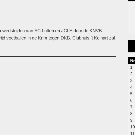
itiewedstrijden van SC Lutten en JCLE door de KNVB
ijd voetballen in de Krim tegen DKB. Clubhuis ’t Keihart zal
Nr
1
2
3
4
5
6
7
8
9
10
11