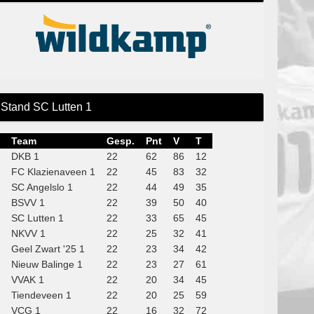
Stand SC Lutten 1
Team
Gesp.
Pnt
V
T
DKB 1
22
62
86
12
FC Klazienaveen 1
22
45
83
32
SC Angelslo 1
22
44
49
35
BSVV 1
22
39
50
40
SC Lutten 1
22
33
65
45
NKVV 1
22
25
32
41
Geel Zwart '25 1
22
23
34
42
Nieuw Balinge 1
22
23
27
61
VVAK 1
22
20
34
45
Tiendeveen 1
22
20
25
59
VCG 1
22
16
32
72