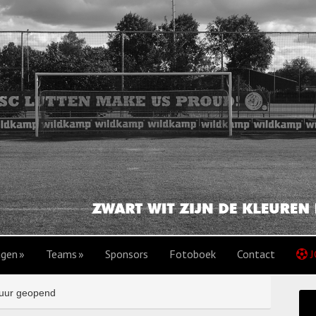
agen
Teams
Sponsors
Fotoboek
Contact
J
 uur geopend