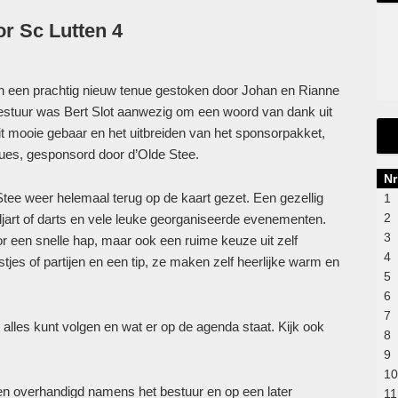
r Sc Lutten 4
 in een prachtig nieuw tenue gestoken door Johan en Rianne
bestuur was Bert Slot aanwezig om een woord van dank uit
t mooie gebaar en het uitbreiden van het sponsorpakket,
tenues, gesponsord door d’Olde Stee.
Nr
Stee weer helemaal terug op de kaart gezet. Een gezellig
1
2
iljart of darts en vele leuke georganiseerde evenementen.
3
or een snelle hap, maar ook een ruime keuze uit zelf
4
jes of partijen en een tip, ze maken zelf heerlijke warm en
5
6
7
alles kunt volgen en wat er op de agenda staat. Kijk ook
8
9
10
en overhandigd namens het bestuur en op een later
11