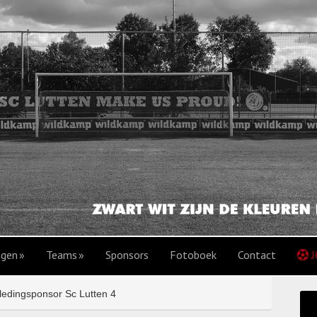
agen
Teams
Sponsors
Fotoboek
Contact
J
ledingsponsor Sc Lutten 4