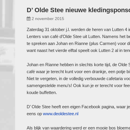
D’ Olde Stee nieuwe kledingsponso
2 november 2015
Zaterdag 31 oktober j.l. werden de heren van Lutten 4
Lenters van café d’Olde Stee uit Lutten. Namens het 
te spreken aan Johan en Rianne (plus Carmen) voor di
want naast het vierde elftal speelt ook Lutten 2 al in 
Johan en Rianne hebben in slechts korte tijd, de Olde 
café waar je terecht kunt voor een drankje, een potje b
Niet te vergeten, in de volledig verbouwde cafetaria vo
samengestelde menu’s! Ook kun je er terecht voor feest
koude buffetten.
D’ Olde Stee heeft een eigen Facebook pagina, waar je 
eens op
www.deoldestee.nl
Als blijk van waardering werd er een mooie bos bloem