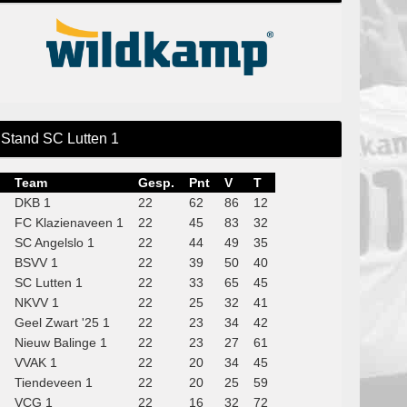
Stand SC Lutten 1
Team
Gesp.
Pnt
V
T
DKB 1
22
62
86
12
FC Klazienaveen 1
22
45
83
32
SC Angelslo 1
22
44
49
35
BSVV 1
22
39
50
40
SC Lutten 1
22
33
65
45
NKVV 1
22
25
32
41
Geel Zwart '25 1
22
23
34
42
Nieuw Balinge 1
22
23
27
61
VVAK 1
22
20
34
45
Tiendeveen 1
22
20
25
59
VCG 1
22
16
32
72