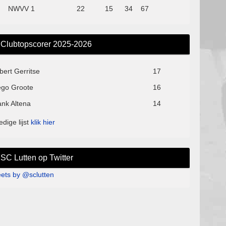
NWVV 1
22
15
34
67
Clubtopscorer 2025-2026
bert Gerritse
17
ego Groote
16
ank Altena
14
edige lijst
klik hier
SC Lutten op Twitter
ets by @sclutten