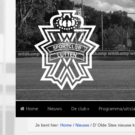
Home
Nieuws
De club
Programma/uitsl
Je bent hier:
Home
/
Nieuws
/
D’ Olde Stee nieuwe k