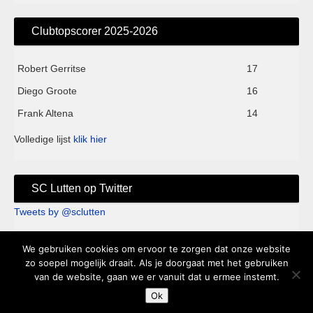
Clubtopscorer 2025-2026
Robert Gerritse
17
Diego Groote
16
Frank Altena
14
Volledige lijst
klik hier
SC Lutten op Twitter
Tweets by @sclutten
We gebruiken cookies om ervoor te zorgen dat onze website
Sc Lutten - Sportpark de Kei - Knappersveldweg 1B - 7776 PA
zo soepel mogelijk draait. Als je doorgaat met het gebruiken
van de website, gaan we er vanuit dat u ermee instemt.
Slagharen - Clubhuis 't Keihart tel. 0523-682250 |
Ok
Privacyverklaring