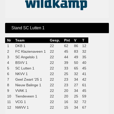
Stand SC Lutten 1
Nr
Team
Gesp.
Pnt
V
T
1
DKB 1
22
62
86
12
2
FC Klazienaveen 1
22
45
83
32
3
SC Angelslo 1
22
44
49
35
4
BSVV 1
22
39
50
40
5
SC Lutten 1
22
33
65
45
6
NKVV 1
22
25
32
41
7
Geel Zwart '25 1
22
23
34
42
8
Nieuw Balinge 1
22
23
27
61
9
VVAK 1
22
20
34
45
10
Tiendeveen 1
22
20
25
59
11
VCG 1
22
16
32
72
12
NWVV 1
22
15
34
67