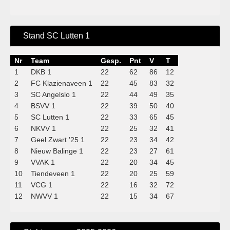
Stand SC Lutten 1
Nr
Team
Gesp.
Pnt
V
T
1
DKB 1
22
62
86
12
2
FC Klazienaveen 1
22
45
83
32
3
SC Angelslo 1
22
44
49
35
4
BSVV 1
22
39
50
40
5
SC Lutten 1
22
33
65
45
6
NKVV 1
22
25
32
41
7
Geel Zwart '25 1
22
23
34
42
8
Nieuw Balinge 1
22
23
27
61
9
VVAK 1
22
20
34
45
10
Tiendeveen 1
22
20
25
59
11
VCG 1
22
16
32
72
12
NWVV 1
22
15
34
67