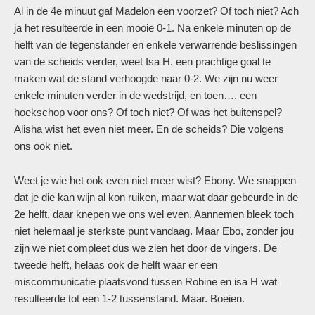
Al in de 4e minuut gaf Madelon een voorzet? Of toch niet? Ach
ja het resulteerde in een mooie 0-1. Na enkele minuten op de
helft van de tegenstander en enkele verwarrende beslissingen
van de scheids verder, weet Isa H. een prachtige goal te
maken wat de stand verhoogde naar 0-2. We zijn nu weer
enkele minuten verder in de wedstrijd, en toen…. een
hoekschop voor ons? Of toch niet? Of was het buitenspel?
Alisha wist het even niet meer. En de scheids? Die volgens
ons ook niet.
Weet je wie het ook even niet meer wist? Ebony. We snappen
dat je die kan wijn al kon ruiken, maar wat daar gebeurde in de
2e helft, daar knepen we ons wel even. Aannemen bleek toch
niet helemaal je sterkste punt vandaag. Maar Ebo, zonder jou
zijn we niet compleet dus we zien het door de vingers. De
tweede helft, helaas ook de helft waar er een
miscommunicatie plaatsvond tussen Robine en isa H wat
resulteerde tot een 1-2 tussenstand. Maar. Boeien.