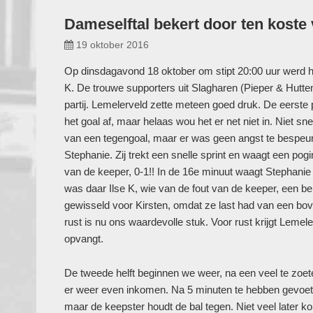
Dameselftal bekert door ten koste
19 oktober 2016
Op dinsdagavond 18 oktober om stipt 20:00 uur werd het
K. De trouwe supporters uit Slagharen (Pieper & Hutt
partij. Lemelerveld zette meteen goed druk. De eerste p
het goal af, maar helaas wou het er net niet in. Niet sn
van een tegengoal
, maar er was geen angst te bespeu
Stephanie. Zij trekt een snelle sprint en waagt een po
van de keeper, 0-1!! In de 16e minuut waagt Stephanie
was daar Ilse K, wie van de fout van de keeper, een b
gewisseld voor Kirsten, omdat ze last had van een bo
rust is nu ons waardevolle stuk. Voor rust krijgt Lemel
opvangt.
De tweede helft beginnen we weer, na een veel te zoet
er weer even inkomen. Na 5 minuten te hebben gevoetb
maar de keepster houdt de bal tegen. Niet veel later 