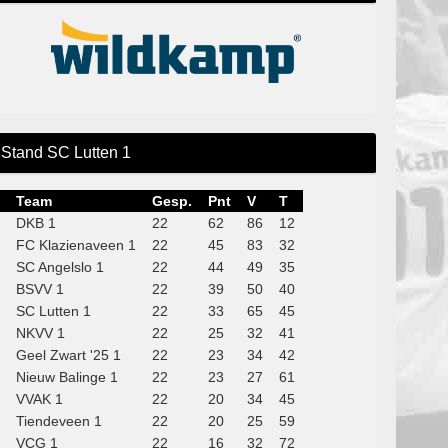
Stand SC Lutten 1
Team
Gesp.
Pnt
V
T
DKB 1
22
62
86
12
FC Klazienaveen 1
22
45
83
32
SC Angelslo 1
22
44
49
35
BSVV 1
22
39
50
40
SC Lutten 1
22
33
65
45
NKVV 1
22
25
32
41
Geel Zwart '25 1
22
23
34
42
Nieuw Balinge 1
22
23
27
61
VVAK 1
22
20
34
45
Tiendeveen 1
22
20
25
59
VCG 1
22
16
32
72