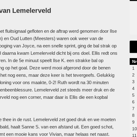
 van Lemelerveld
 fluitsignaal gefloten en de aftrap werd genomen door Ilse
en) en Oud Lutten (Meesters) waren ook weer van de
oging van Joyce, na een snelle sprint, ging de bal strak op
el daarna kwam Lemelerveld dicht bij ons doel. Ellis redt ons
ren.
In de 5e minuut speelt Ilse K. een strakke bal op
Nr
ging op het goal. Deze werd mooi afgerond door de benen
1
 het nog eens, maar deze keer is het tevergeefs. Gelukkig
2
3
eloning voor ons maakte, 0-2! Ruth wordt na 30 minuten
4
venbeenblessure. Lemelerveld zet steeds meer druk en de
5
erveld nog een corner, maar daar is Ellis die een kopbal
6
7
8
e thee in de rust. Lemelerveld zet goed druk en we moeten
9
ald, haalt Sanne S. van een afstand uit. Een goed schot,
10
komt een mooie kans voor Vivian, maar helaas net naast.
11