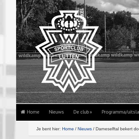
Home
Nieuws
De club
Programma/uitsl
Je bent hier:
Home
/
Nieuws
/
Dameselftal bekert do