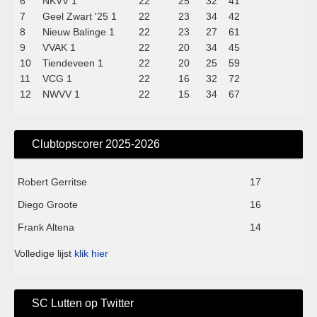
6
NKVV 1
22
25
32
41
7
Geel Zwart '25 1
22
23
34
42
8
Nieuw Balinge 1
22
23
27
61
9
VVAK 1
22
20
34
45
10
Tiendeveen 1
22
20
25
59
11
VCG 1
22
16
32
72
12
NWVV 1
22
15
34
67
Clubtopscorer 2025-2026
Robert Gerritse
17
Diego Groote
16
Frank Altena
14
Volledige lijst
klik hier
SC Lutten op Twitter