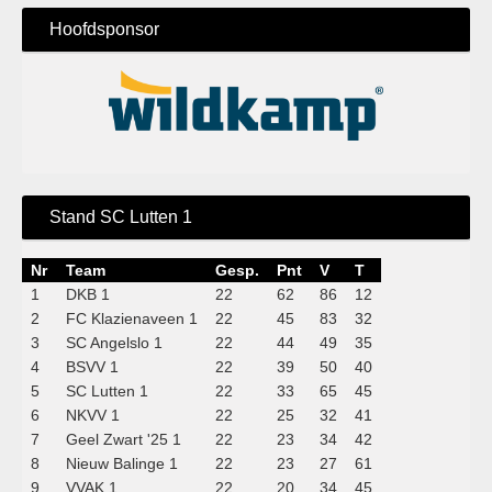
Hoofdsponsor
Stand SC Lutten 1
Nr
Team
Gesp.
Pnt
V
T
1
DKB 1
22
62
86
12
2
FC Klazienaveen 1
22
45
83
32
3
SC Angelslo 1
22
44
49
35
4
BSVV 1
22
39
50
40
5
SC Lutten 1
22
33
65
45
6
NKVV 1
22
25
32
41
7
Geel Zwart '25 1
22
23
34
42
8
Nieuw Balinge 1
22
23
27
61
9
VVAK 1
22
20
34
45