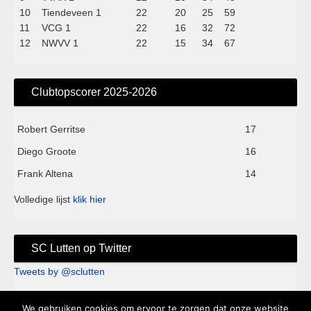
10
Tiendeveen 1
22
20
25
59
11
VCG 1
22
16
32
72
12
NWVV 1
22
15
34
67
Clubtopscorer 2025-2026
Robert Gerritse
17
Diego Groote
16
Frank Altena
14
Volledige lijst
klik hier
SC Lutten op Twitter
Tweets by @sclutten
We gebruiken cookies om ervoor te zorgen dat onze website