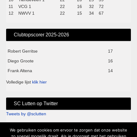
11
VCG 1
22
16
32
72
12
NWVV 1
22
15
34
67
Clubtopscorer 2025-2026
Robert Gerritse
17
Diego Groote
16
Frank Altena
14
Volledige lijst
klik hier
SC Lutten op Twitter
Tweets by @sclutten
We gebruiken cookies om ervoor te zorgen dat onze website
Sc Lutten - Sportpark de Kei - Knappersveldweg 1B - 7776 PA
zo soepel mogelijk draait. Als je doorgaat met het gebruiken