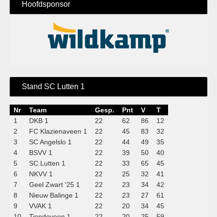
Hoofdsponsor
Stand SC Lutten 1
Nr
Team
Gesp.
Pnt
V
T
1
DKB 1
22
62
86
12
2
FC Klazienaveen 1
22
45
83
32
3
SC Angelslo 1
22
44
49
35
4
BSVV 1
22
39
50
40
5
SC Lutten 1
22
33
65
45
6
NKVV 1
22
25
32
41
7
Geel Zwart '25 1
22
23
34
42
8
Nieuw Balinge 1
22
23
27
61
9
VVAK 1
22
20
34
45
10
Tiendeveen 1
22
20
25
59