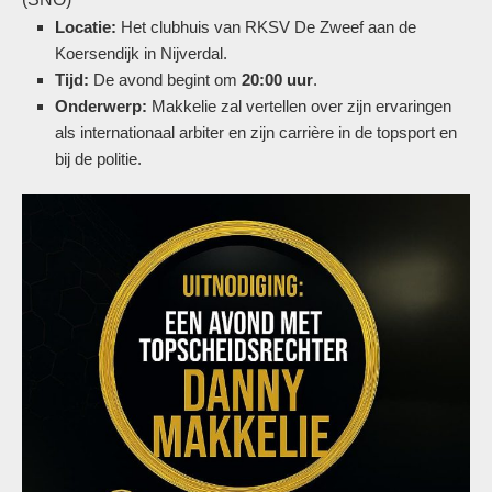
Locatie:
Het clubhuis van RKSV De Zweef aan de
Koersendijk in Nijverdal.
Tijd:
De avond begint om
20:00 uur
.
Onderwerp:
Makkelie zal vertellen over zijn ervaringen
als internationaal arbiter en zijn carrière in de
topsport en
bij de politie.