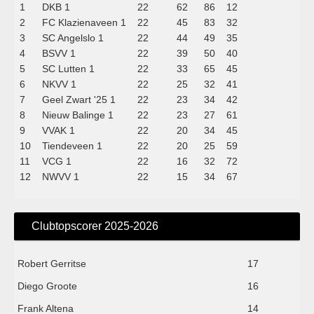
1
DKB 1
22
62
86
12
2
FC Klazienaveen 1
22
45
83
32
3
SC Angelslo 1
22
44
49
35
4
BSVV 1
22
39
50
40
5
SC Lutten 1
22
33
65
45
6
NKVV 1
22
25
32
41
7
Geel Zwart '25 1
22
23
34
42
8
Nieuw Balinge 1
22
23
27
61
9
VVAK 1
22
20
34
45
10
Tiendeveen 1
22
20
25
59
11
VCG 1
22
16
32
72
12
NWVV 1
22
15
34
67
Clubtopscorer 2025-2026
Robert Gerritse
17
Diego Groote
16
Frank Altena
14