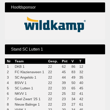
Hoofdsponsor
Stand SC Lutten 1
Nr
Team
Gesp.
Pnt
V
T
1
DKB 1
22
62
86
12
2
FC Klazienaveen 1
22
45
83
32
3
SC Angelslo 1
22
44
49
35
4
BSVV 1
22
39
50
40
5
SC Lutten 1
22
33
65
45
6
NKVV 1
22
25
32
41
7
Geel Zwart '25 1
22
23
34
42
8
Nieuw Balinge 1
22
23
27
61
9
VVAK 1
22
20
34
45