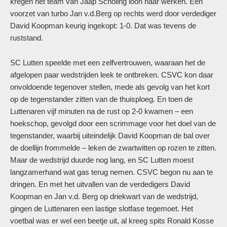
kregen het team van Jaap Scholing loon naar werken. Een
voorzet van turbo Jan v.d.Berg op rechts werd door verdediger
David Koopman keurig ingekopt: 1-0. Dat was tevens de
ruststand.
SC Lutten speelde met een zelfvertrouwen, waaraan het de
afgelopen paar wedstrijden leek te ontbreken. CSVC kon daar
onvoldoende tegenover stellen, mede als gevolg van het kort
op de tegenstander zitten van de thuisploeg. En toen de
Luttenaren vijf minuten na de rust op 2-0 kwamen – een
hoekschop, gevolgd door een scrimmage voor het doel van de
tegenstander, waarbij uiteindelijk David Koopman de bal over
de doellijn frommelde – leken de zwartwitten op rozen te zitten.
Maar de wedstrijd duurde nog lang, en SC Lutten moest
langzamerhand wat gas terug nemen. CSVC begon nu aan te
dringen. En met het uitvallen van de verdedigers David
Koopman en Jan v.d. Berg op driekwart van de wedstrijd,
gingen de Luttenaren een lastige slotfase tegemoet. Het
voetbal was er wel een beetje uit, al kreeg spits Ronald Kosse