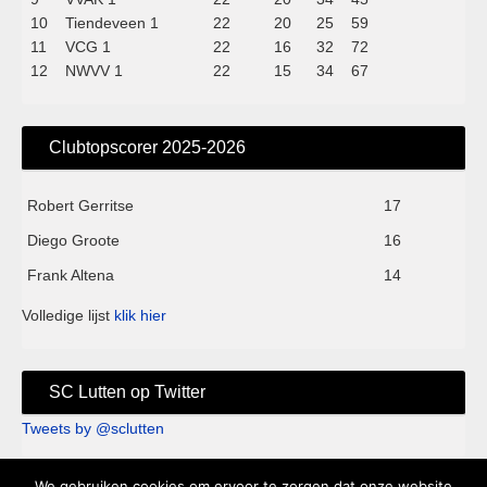
10
Tiendeveen 1
22
20
25
59
11
VCG 1
22
16
32
72
12
NWVV 1
22
15
34
67
Clubtopscorer 2025-2026
Robert Gerritse
17
Diego Groote
16
Frank Altena
14
Volledige lijst
klik hier
SC Lutten op Twitter
Tweets by @sclutten
We gebruiken cookies om ervoor te zorgen dat onze website