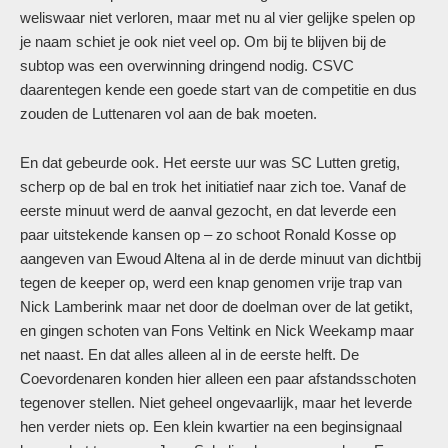
weliswaar niet verloren, maar met nu al vier gelijke spelen op
je naam schiet je ook niet veel op. Om bij te blijven bij de
subtop was een overwinning dringend nodig. CSVC
daarentegen kende een goede start van de competitie en dus
zouden de Luttenaren vol aan de bak moeten.
En dat gebeurde ook. Het eerste uur was SC Lutten gretig,
scherp op de bal en trok het initiatief naar zich toe. Vanaf de
eerste minuut werd de aanval gezocht, en dat leverde een
paar uitstekende kansen op – zo schoot Ronald Kosse op
aangeven van Ewoud Altena al in de derde minuut van dichtbij
tegen de keeper op, werd een knap genomen vrije trap van
Nick Lamberink maar net door de doelman over de lat getikt,
en gingen schoten van Fons Veltink en Nick Weekamp maar
net naast. En dat alles alleen al in de eerste helft. De
Coevordenaren konden hier alleen een paar afstandsschoten
tegenover stellen. Niet geheel ongevaarlijk, maar het leverde
hen verder niets op. Een klein kwartier na een beginsignaal