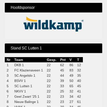
Hoofdsponsor
Stand SC Lutten 1
Nr
Team
Gesp.
Pnt
V
T
1
DKB 1
22
62
86
12
2
FC Klazienaveen 1
22
45
83
32
3
SC Angelslo 1
22
44
49
35
4
BSVV 1
22
39
50
40
5
SC Lutten 1
22
33
65
45
6
NKVV 1
22
25
32
41
7
Geel Zwart '25 1
22
23
34
42
8
Nieuw Balinge 1
22
23
27
61