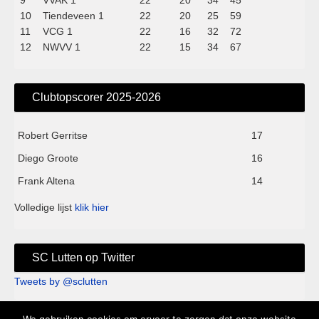
9
VVAK 1
22
20
34
45
10
Tiendeveen 1
22
20
25
59
11
VCG 1
22
16
32
72
12
NWVV 1
22
15
34
67
Clubtopscorer 2025-2026
Robert Gerritse
17
Diego Groote
16
Frank Altena
14
Volledige lijst
klik hier
SC Lutten op Twitter
Tweets by @sclutten