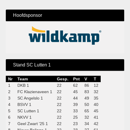
Hoofdsponsor
Stand SC Lutten 1
Nr
Team
Gesp.
Pnt
V
T
1
DKB 1
22
62
86
12
2
FC Klazienaveen 1
22
45
83
32
3
SC Angelslo 1
22
44
49
35
4
BSVV 1
22
39
50
40
5
SC Lutten 1
22
33
65
45
6
NKVV 1
22
25
32
41
7
Geel Zwart '25 1
22
23
34
42
8
Nieuw Balinge 1
22
23
27
61