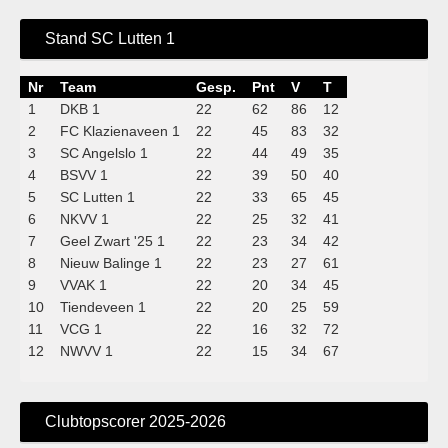
Stand SC Lutten 1
Nr
Team
Gesp.
Pnt
V
T
1
DKB 1
22
62
86
12
2
FC Klazienaveen 1
22
45
83
32
3
SC Angelslo 1
22
44
49
35
4
BSVV 1
22
39
50
40
5
SC Lutten 1
22
33
65
45
6
NKVV 1
22
25
32
41
7
Geel Zwart '25 1
22
23
34
42
8
Nieuw Balinge 1
22
23
27
61
9
VVAK 1
22
20
34
45
10
Tiendeveen 1
22
20
25
59
11
VCG 1
22
16
32
72
12
NWVV 1
22
15
34
67
Clubtopscorer 2025-2026