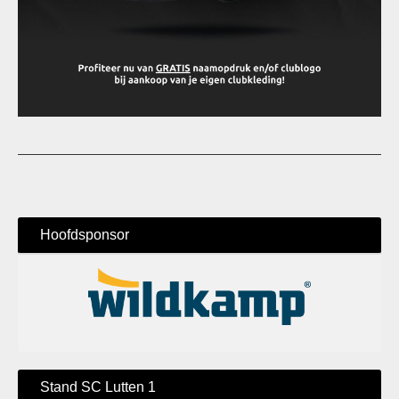
Hoofdsponsor
Stand SC Lutten 1