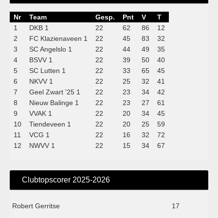
Nr
Team
Gesp.
Pnt
V
T
1
DKB 1
22
62
86
12
2
FC Klazienaveen 1
22
45
83
32
3
SC Angelslo 1
22
44
49
35
4
BSVV 1
22
39
50
40
5
SC Lutten 1
22
33
65
45
6
NKVV 1
22
25
32
41
7
Geel Zwart '25 1
22
23
34
42
8
Nieuw Balinge 1
22
23
27
61
9
VVAK 1
22
20
34
45
10
Tiendeveen 1
22
20
25
59
11
VCG 1
22
16
32
72
12
NWVV 1
22
15
34
67
Clubtopscorer 2025-2026
Robert Gerritse
17