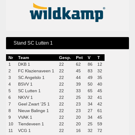
Stand SC Lutten 1
Nr
Team
Gesp.
Pnt
V
T
1
DKB 1
22
62
86
12
2
FC Klazienaveen 1
22
45
83
32
3
SC Angelslo 1
22
44
49
35
4
BSVV 1
22
39
50
40
5
SC Lutten 1
22
33
65
45
6
NKVV 1
22
25
32
41
7
Geel Zwart '25 1
22
23
34
42
8
Nieuw Balinge 1
22
23
27
61
9
VVAK 1
22
20
34
45
10
Tiendeveen 1
22
20
25
59
11
VCG 1
22
16
32
72