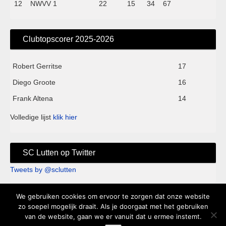
12
NWVV 1
22
15
34
67
Clubtopscorer 2025-2026
Robert Gerritse
17
Diego Groote
16
Frank Altena
14
Volledige lijst
klik hier
SC Lutten op Twitter
Tweets by @sclutten
We gebruiken cookies om ervoor te zorgen dat onze website
Sc Lutten - Sportpark de Kei - Knappersveldweg 1B - 7776 PA
zo soepel mogelijk draait. Als je doorgaat met het gebruiken
van de website, gaan we er vanuit dat u ermee instemt.
Slagharen - Clubhuis 't Keihart tel. 0523-682250 |