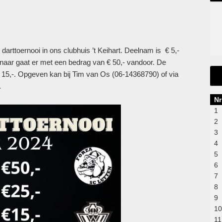
arttoernooi in ons clubhuis ’t Keihart. Deelnam is € 5,-
nnaar gaat er met een bedrag van € 50,- vandoor. De
€ 15,-. Opgeven kan bij Tim van Os (06-14368790) of via
.
Nr
1
2
3
4
5
6
7
8
9
10
11