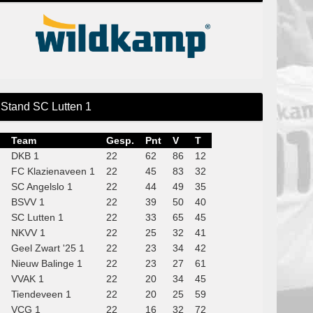
Stand SC Lutten 1
Team
Gesp.
Pnt
V
T
DKB 1
22
62
86
12
FC Klazienaveen 1
22
45
83
32
SC Angelslo 1
22
44
49
35
BSVV 1
22
39
50
40
SC Lutten 1
22
33
65
45
NKVV 1
22
25
32
41
Geel Zwart '25 1
22
23
34
42
Nieuw Balinge 1
22
23
27
61
VVAK 1
22
20
34
45
Tiendeveen 1
22
20
25
59
VCG 1
22
16
32
72