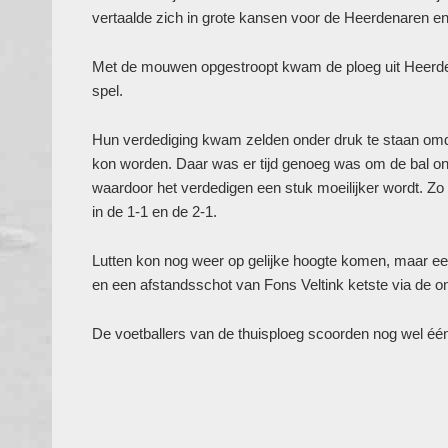
vertaalde zich in grote kansen voor de Heerdenaren 
Met de mouwen opgestroopt kwam de ploeg uit Heerde
spel.
Hun verdediging kwam zelden onder druk te staan omda
kon worden. Daar was er tijd genoeg was om de bal onde
waardoor het verdedigen een stuk moeilijker wordt. Zo l
in de 1-1 en de 2-1.
Lutten kon nog weer op gelijke hoogte komen, m
aar e
en een afstandsschot van Fons Veltink ketste via de on
De voetballers van de thuisploeg scoorden nog wel éé