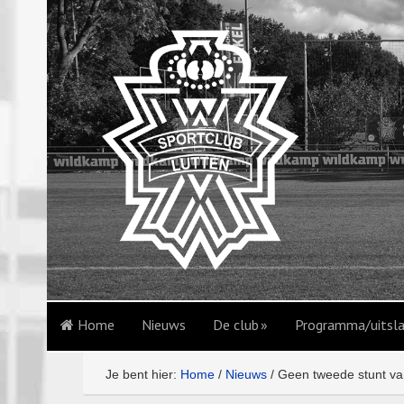
Home
Nieuws
De club
Programma/uitsl
Je bent hier:
Home
/
Nieuws
/
Geen tweede stunt va