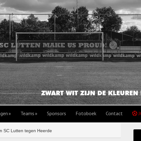
agen
Teams
Sponsors
Fotoboek
Contact
J
n SC Lutten tegen Heerde