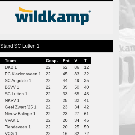
Stand SC Lutten 1
Team
Gesp.
Pnt
V
T
DKB 1
22
62
86
12
FC Klazienaveen 1
22
45
83
32
SC Angelslo 1
22
44
49
35
BSVV 1
22
39
50
40
SC Lutten 1
22
33
65
45
NKVV 1
22
25
32
41
Geel Zwart '25 1
22
23
34
42
Nieuw Balinge 1
22
23
27
61
VVAK 1
22
20
34
45
Tiendeveen 1
22
20
25
59
VCG 1
22
16
32
72