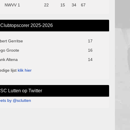
NWVV 1
22
15
34
67
Clubtopscorer 2025-2026
bert Gerritse
17
ego Groote
16
ank Altena
14
edige lijst
klik hier
SC Lutten op Twitter
ets by @sclutten