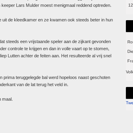
en keeper Lars Mulder moest menigmaal reddend optreden.
12
 uit de kleedkamer en ze kwamen ook steeds beter in hun
t steeds een vrijstaande speler aan de zijkant gevonden
Ro
r controle te krijgen en dan in volle vaart op te stomen,
Di
iep Lutten achter de feiten aan.
Het resulteerde al vrij snel
Fr
Voll
en prima teruggelegde bal werd hopeloos naast geschoten
derkant van de lat terug het veld in.
n maal.
Twe