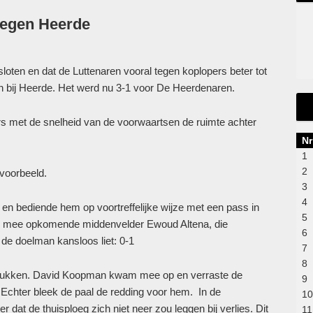
tegen Heerde
oten en dat de Luttenaren vooral tegen koplopers beter tot
n bij Heerde. Het werd nu 3-1 voor De Heerdenaren.
s met de snelheid van de voorwaartsen de ruimte achter
Nr
1
2
voorbeeld.
3
4
en bediende hem op voortreffelijke wijze met een pass in
5
 de mee opkomende middenvelder Ewoud Altena, die
6
t de doelman kansloos liet:
0-1
7
8
rukken.
David Koopman kwam mee op en verraste de
9
 Echter bleek de paal de redding voor hem.
In de
10
er dat de thuisploeg zich niet neer zou leggen bij verlies. Dit
11