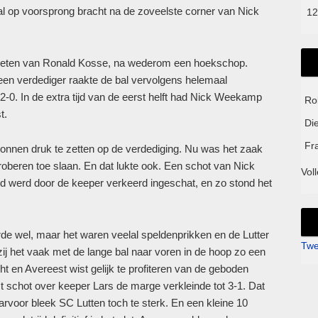
al op voorsprong bracht na de zoveelste corner van Nick
12
r voeten van Ronald Kosse, na wederom een hoekschop.
een verdediger raakte de bal vervolgens helemaal
-0. In de extra tijd van de eerst helft had Nick Weekamp
Ro
t.
Di
Fr
gonnen druk te zetten op de verdediging. Nu was het zaak
proberen toe slaan. En dat lukte ook. Een schot van Nick
Voll
ed werd door de keeper verkeerd ingeschat, en zo stond het
de wel, maar het waren veelal speldenprikken en de Lutter
Twe
zij het vaak met de lange bal naar voren in de hoop zo een
t en Avereest wist gelijk te profiteren van de geboden
st schot over keeper Lars de marge verkleinde tot 3-1. Dat
arvoor bleek SC Lutten toch te sterk. En een kleine 10