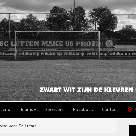
agen
Teams
Sponsors
Fotoboek
Contact
J
ing voor Sc Lutten