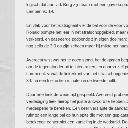
logisch dat Jan v.d. Berg zijn team met een gave kopb
Lamberink: 1-0.
En vlak voor het rustsignaal viel de bal voor de voo
Ronald pompte het leer in het strafschopgebied, maar 
verkeerd, en passeerde zodoende zijn eigen doelman: 2
nog zelfs de 3-0 op zijn schoen maar hij mikte net naas
Avereest wist wat het te doen stond, het de gasten be
om de tegenstander uit te laten razen, en daarna zelf 
Lamberink vanaf de linkerkant van het strafschopgebi
3-0 na een kleine tien minuten in de tweede helft.
Daarmee leek de wedstrijd gespeeld. Avereest probeer
verdediging leek hierop het juiste antwoord te hebben, 
medespeler te bereiken. Eén keer verslapte de aandach
ruimte: een lange bal op hun spits die met een geplaat
betekende echter niet een kanteling in de wedstrijd. Da