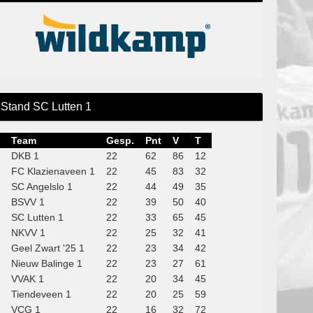
Stand SC Lutten 1
Team
Gesp.
Pnt
V
T
DKB 1
22
62
86
12
FC Klazienaveen 1
22
45
83
32
SC Angelslo 1
22
44
49
35
BSVV 1
22
39
50
40
SC Lutten 1
22
33
65
45
NKVV 1
22
25
32
41
Geel Zwart '25 1
22
23
34
42
Nieuw Balinge 1
22
23
27
61
VVAK 1
22
20
34
45
Tiendeveen 1
22
20
25
59
VCG 1
22
16
32
72