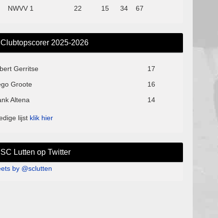
NWVV 1
22
15
34
67
Clubtopscorer 2025-2026
bert Gerritse
17
ego Groote
16
ank Altena
14
edige lijst
klik hier
SC Lutten op Twitter
ets by @sclutten