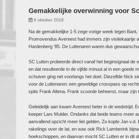
Gemakkelijke overwinning voor Sc
6 oktober 2018
Na de gemakkelijke 1-5 zege vorige week tegen Bant,
Promovendus Avereest had immers zijn visitekaartje afg
Hardenberg ’85. De Luttenaren waren dus gewaarschuw
SC Lutten probeerde direct vanaf het beginsignaal de w
en dat resulteerde in de vijfde minuut al in een goede
schuiver ging net voorlangs het doel. Diezelfde Nick st
voor de Luttenaren: een geweldige crosspass op rechts
spits Frank Altena. Frank scoorde beheerst, maar zijn 
Geleidelijk aan kwam Avereest beter in de wedstrijd. E
keeper Lars Mulder. Ondanks dat beide teams meer aa
aanvallend opzicht meer liet gelden. Zo kopte Jan v.d.
rakelings over de lat, en was ook Rick Lamberink bij
hoekschoppen, en daarvan mocht SC Lutten er in dit d