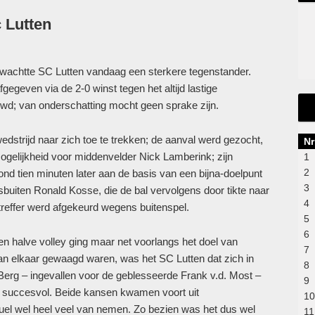
 Lutten
 wachtte SC Lutten vandaag een sterkere tegenstander.
egeven via de 2-0 winst tegen het altijd lastige
d; van onderschatting mocht geen sprake zijn.
edstrijd naar zich toe te trekken; de aanval werd gezocht,
Nr
 mogelijkheid voor middenvelder Nick Lamberink; zijn
1
2
ond tien minuten later aan de basis van een bijna-doelpunt
3
buiten Ronald Kosse, die de bal vervolgens door tikte naar
4
treffer werd afgekeurd wegens buitenspel.
5
6
en halve volley ging maar net voorlangs het doel van
7
n elkaar gewaagd waren, was het SC Lutten dat zich in
8
 Berg – ingevallen voor de geblesseerde Frank v.d. Most –
9
na succesvol. Beide kansen kwamen voort uit
10
uel wel heel veel van nemen. Zo bezien was het dus wel
11