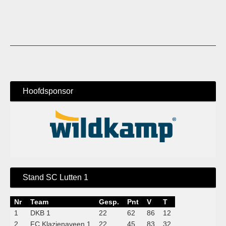
Hoofdsponsor
Stand SC Lutten 1
Nr
Team
Gesp.
Pnt
V
T
1
DKB 1
22
62
86
12
2
FC Klazienaveen 1
22
45
83
32