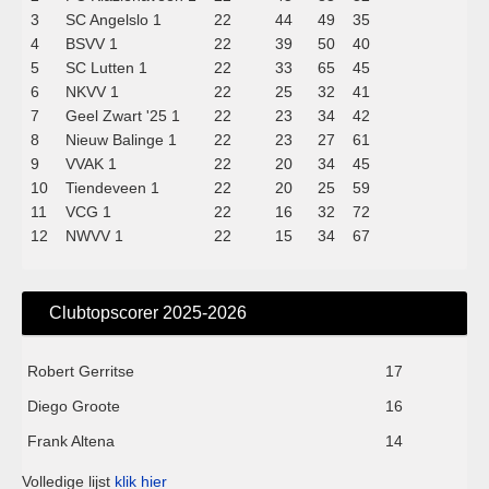
3
SC Angelslo 1
22
44
49
35
4
BSVV 1
22
39
50
40
5
SC Lutten 1
22
33
65
45
6
NKVV 1
22
25
32
41
7
Geel Zwart '25 1
22
23
34
42
8
Nieuw Balinge 1
22
23
27
61
9
VVAK 1
22
20
34
45
10
Tiendeveen 1
22
20
25
59
11
VCG 1
22
16
32
72
12
NWVV 1
22
15
34
67
Clubtopscorer 2025-2026
Robert Gerritse
17
Diego Groote
16
Frank Altena
14
Volledige lijst
klik hier