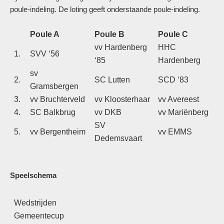
poule-indeling. De loting geeft onderstaande poule-indeling.
Poule A
Poule B
Poule C
vv Hardenberg
HHC
1.
SVV ‘56
‘85
Hardenberg
sv
2.
SC Lutten
SCD ‘83
Gramsbergen
3.
vv Bruchterveld
vv Kloosterhaar
vv Avereest
4.
SC Balkbrug
vv DKB
vv Mariënberg
SV
5.
vv Bergentheim
vv EMMS
Dedemsvaart
Speelschema
Wedstrijden
Gemeentecup