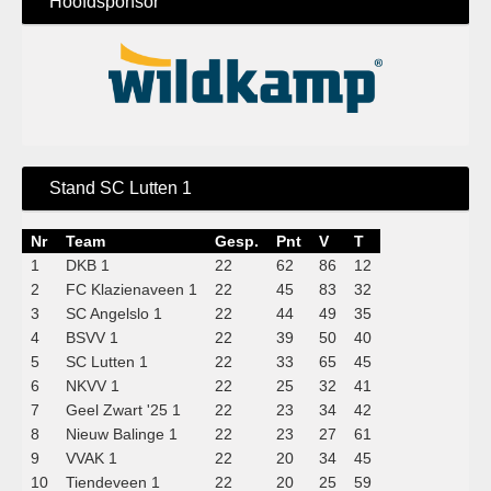
Hoofdsponsor
Stand SC Lutten 1
Nr
Team
Gesp.
Pnt
V
T
1
DKB 1
22
62
86
12
2
FC Klazienaveen 1
22
45
83
32
3
SC Angelslo 1
22
44
49
35
4
BSVV 1
22
39
50
40
5
SC Lutten 1
22
33
65
45
6
NKVV 1
22
25
32
41
7
Geel Zwart '25 1
22
23
34
42
8
Nieuw Balinge 1
22
23
27
61
9
VVAK 1
22
20
34
45
10
Tiendeveen 1
22
20
25
59