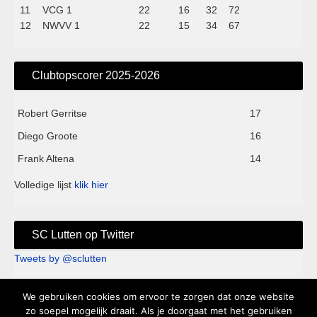
11
VCG 1
22
16
32
72
12
NWVV 1
22
15
34
67
Clubtopscorer 2025-2026
Robert Gerritse
17
Diego Groote
16
Frank Altena
14
Volledige lijst
klik hier
SC Lutten op Twitter
Tweets by @sclutten
We gebruiken cookies om ervoor te zorgen dat onze website
Sc Lutten - Sportpark de Kei - Knappersveldweg 1B - 7776 PA
zo soepel mogelijk draait. Als je doorgaat met het gebruiken