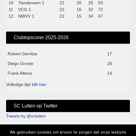
10
Tiendeveen 1
22
20
25
59
11
VCG 1
22
16
32
72
12
NWVV 1
22
15
34
67
Clubtopscorer 2025-2026
Robert Gerritse
17
Diego Groote
16
Frank Altena
14
Volledige lijst
klik hier
SC Lutten op Twitter
Tweets by @sclutten
We gebruiken cookies om ervoor te zorgen dat onze website