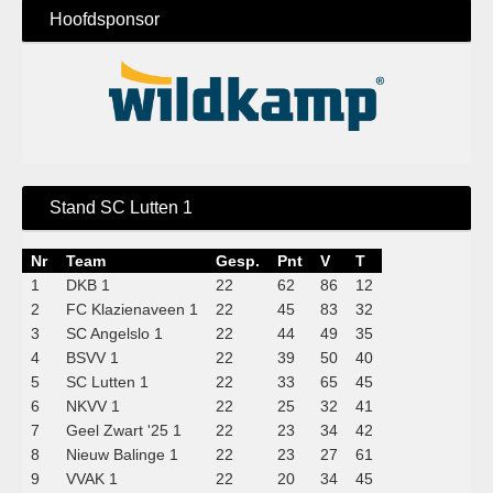
Hoofdsponsor
Stand SC Lutten 1
Nr
Team
Gesp.
Pnt
V
T
1
DKB 1
22
62
86
12
2
FC Klazienaveen 1
22
45
83
32
3
SC Angelslo 1
22
44
49
35
4
BSVV 1
22
39
50
40
5
SC Lutten 1
22
33
65
45
6
NKVV 1
22
25
32
41
7
Geel Zwart '25 1
22
23
34
42
8
Nieuw Balinge 1
22
23
27
61
9
VVAK 1
22
20
34
45