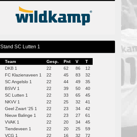
Stand SC Lutten 1
Team
Gesp.
Pnt
V
T
DKB 1
22
62
86
12
FC Klazienaveen 1
22
45
83
32
SC Angelslo 1
22
44
49
35
BSVV 1
22
39
50
40
SC Lutten 1
22
33
65
45
NKVV 1
22
25
32
41
Geel Zwart '25 1
22
23
34
42
Nieuw Balinge 1
22
23
27
61
VVAK 1
22
20
34
45
Tiendeveen 1
22
20
25
59
VCG 1
22
16
32
72