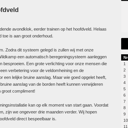
fdveld
ende avondklok, eerder trainen op het hoofdveld. Helaas
d toe is aan groot onderhoud.
. Zodra dit systeem gelegd is zullen wij met onze
e Wildkamp een automatisch beregeningsysteem aanleggen
Nr
en besproeien. Een grote verlichting voor onze mensen die
1
2
 een verbetering voor de veldomheining en de
3
 een lelijke bruine aanslag. Maar wie goed opgelet heeft,
4
 bruine aanslag van de borden heeft kunnen verwijderen
5
n groot compliment!
6
7
ingsinstallatie kan op elk moment van start gaan. Voordat
8
en, zijn we ongeveer drie maanden verder. Wij hopen
9
oofdveld direct bespeelbaar is.
10
11