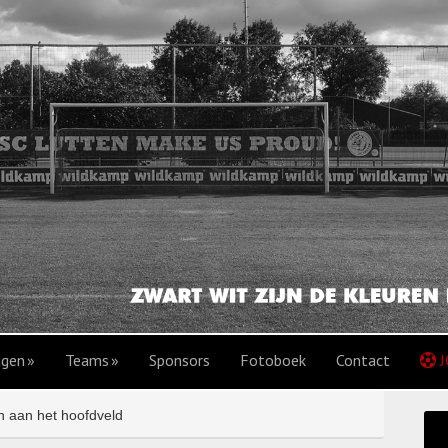
agen
Teams
Sponsors
Fotoboek
Contact
J
 aan het hoofdveld