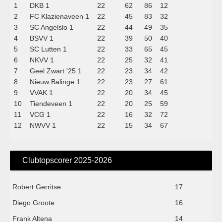
1
DKB 1
22
62
86
12
2
FC Klazienaveen 1
22
45
83
32
3
SC Angelslo 1
22
44
49
35
4
BSVV 1
22
39
50
40
5
SC Lutten 1
22
33
65
45
6
NKVV 1
22
25
32
41
7
Geel Zwart '25 1
22
23
34
42
8
Nieuw Balinge 1
22
23
27
61
9
VVAK 1
22
20
34
45
10
Tiendeveen 1
22
20
25
59
11
VCG 1
22
16
32
72
12
NWVV 1
22
15
34
67
Clubtopscorer 2025-2026
Robert Gerritse
17
Diego Groote
16
Frank Altena
14