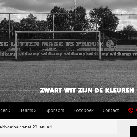
agen
Teams
Sponsors
Fotoboek
Contact
J
eldvoetbal vanaf 29 januari