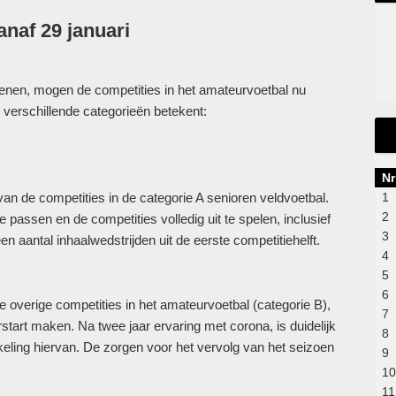
anaf 29 januari
nen, mogen de competities in het amateurvoetbal nu
 verschillende categorieën betekent:
Nr
n de competities in de categorie A senioren veldvoetbal.
1
2
 passen en de competities volledig uit te spelen, inclusief
3
en aantal inhaalwedstrijden uit de eerste competitiehelft.
4
5
6
de overige competities in het amateurvoetbal (categorie B),
7
art maken. Na twee jaar ervaring met corona, is duidelijk
8
kkeling hiervan. De zorgen voor het vervolg van het seizoen
9
10
11