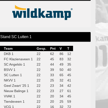
Stand SC Lutten 1
Team
Gesp.
Pnt
V
T
DKB 1
22
62
86
12
FC Klazienaveen 1
22
45
83
32
SC Angelslo 1
22
44
49
35
BSVV 1
22
39
50
40
SC Lutten 1
22
33
65
45
NKVV 1
22
25
32
41
Geel Zwart '25 1
22
23
34
42
Nieuw Balinge 1
22
23
27
61
VVAK 1
22
20
34
45
Tiendeveen 1
22
20
25
59
VCG 1
22
16
32
72