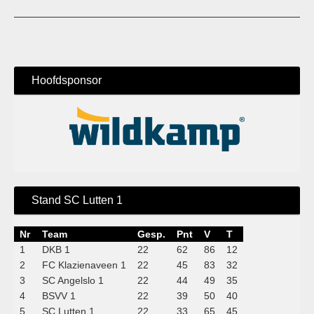
Hoofdsponsor
Stand SC Lutten 1
Nr
Team
Gesp.
Pnt
V
T
1
DKB 1
22
62
86
12
2
FC Klazienaveen 1
22
45
83
32
3
SC Angelslo 1
22
44
49
35
4
BSVV 1
22
39
50
40
5
SC Lutten 1
22
33
65
45