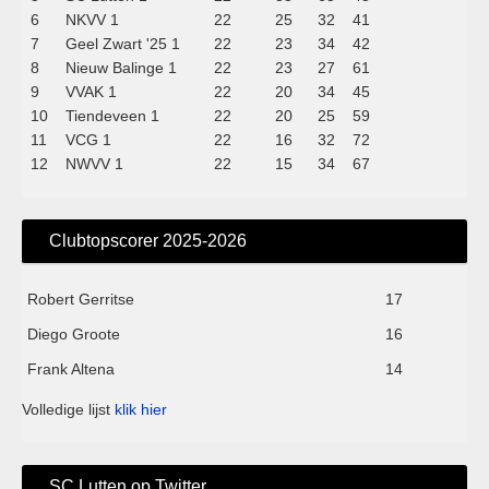
6
NKVV 1
22
25
32
41
7
Geel Zwart '25 1
22
23
34
42
8
Nieuw Balinge 1
22
23
27
61
9
VVAK 1
22
20
34
45
10
Tiendeveen 1
22
20
25
59
11
VCG 1
22
16
32
72
12
NWVV 1
22
15
34
67
Clubtopscorer 2025-2026
Robert Gerritse
17
Diego Groote
16
Frank Altena
14
Volledige lijst
klik hier
SC Lutten op Twitter