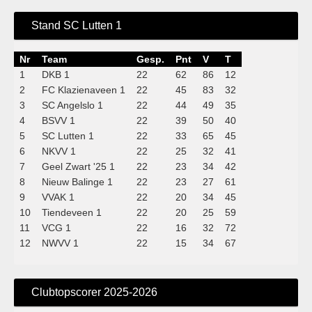
Stand SC Lutten 1
Nr
Team
Gesp.
Pnt
V
T
1
DKB 1
22
62
86
12
2
FC Klazienaveen 1
22
45
83
32
3
SC Angelslo 1
22
44
49
35
4
BSVV 1
22
39
50
40
5
SC Lutten 1
22
33
65
45
6
NKVV 1
22
25
32
41
7
Geel Zwart '25 1
22
23
34
42
8
Nieuw Balinge 1
22
23
27
61
9
VVAK 1
22
20
34
45
10
Tiendeveen 1
22
20
25
59
11
VCG 1
22
16
32
72
12
NWVV 1
22
15
34
67
Clubtopscorer 2025-2026