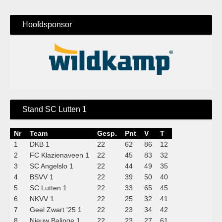
Hoofdsponsor
Stand SC Lutten 1
Nr
Team
Gesp.
Pnt
V
T
1
DKB 1
22
62
86
12
2
FC Klazienaveen 1
22
45
83
32
3
SC Angelslo 1
22
44
49
35
4
BSVV 1
22
39
50
40
5
SC Lutten 1
22
33
65
45
6
NKVV 1
22
25
32
41
7
Geel Zwart '25 1
22
23
34
42
8
Nieuw Balinge 1
22
23
27
61