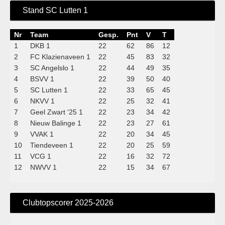
Stand SC Lutten 1
Nr
Team
Gesp.
Pnt
V
T
1
DKB 1
22
62
86
12
2
FC Klazienaveen 1
22
45
83
32
3
SC Angelslo 1
22
44
49
35
4
BSVV 1
22
39
50
40
5
SC Lutten 1
22
33
65
45
6
NKVV 1
22
25
32
41
7
Geel Zwart '25 1
22
23
34
42
8
Nieuw Balinge 1
22
23
27
61
9
VVAK 1
22
20
34
45
10
Tiendeveen 1
22
20
25
59
11
VCG 1
22
16
32
72
12
NWVV 1
22
15
34
67
Clubtopscorer 2025-2026