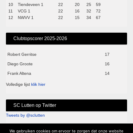
10
Tiendeveen 1
22
20
25
59
11
VCG 1
22
16
32
72
12
NWVV 1
22
15
34
67
Clubtopscorer 2025-2026
Robert Gerritse
17
Diego Groote
16
Frank Altena
14
Volledige lijst
klik hier
SC Lutten op Twitter
Tweets by @sclutten
We gebruiken cookies om ervoor te zorgen dat onze website