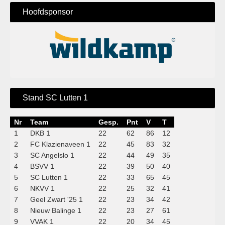
Hoofdsponsor
Stand SC Lutten 1
Nr
Team
Gesp.
Pnt
V
T
1
DKB 1
22
62
86
12
2
FC Klazienaveen 1
22
45
83
32
3
SC Angelslo 1
22
44
49
35
4
BSVV 1
22
39
50
40
5
SC Lutten 1
22
33
65
45
6
NKVV 1
22
25
32
41
7
Geel Zwart '25 1
22
23
34
42
8
Nieuw Balinge 1
22
23
27
61
9
VVAK 1
22
20
34
45