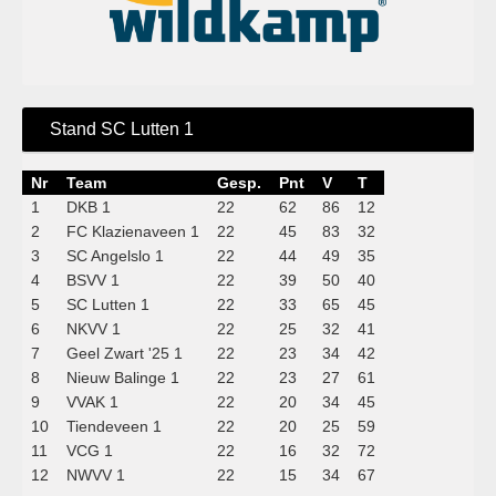
Stand SC Lutten 1
Nr
Team
Gesp.
Pnt
V
T
1
DKB 1
22
62
86
12
2
FC Klazienaveen 1
22
45
83
32
3
SC Angelslo 1
22
44
49
35
4
BSVV 1
22
39
50
40
5
SC Lutten 1
22
33
65
45
6
NKVV 1
22
25
32
41
7
Geel Zwart '25 1
22
23
34
42
8
Nieuw Balinge 1
22
23
27
61
9
VVAK 1
22
20
34
45
10
Tiendeveen 1
22
20
25
59
11
VCG 1
22
16
32
72
12
NWVV 1
22
15
34
67