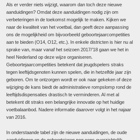
Als er verder niets wijzigt, waarom dan toch deze nieuwe
aanduidingen? Omdat deze aanduidingen nodig zijn om
verbeteringen in de toekomst mogelijk te maken. Kijken we
naar de kwaliteit van het voetbal, dan geeft deze aanpassing
ons de mogelijkheid om bijvoorbeeld geboortejaarcompetities
aan te bieden (O14, O12, etc.). In enkele districten is hier nu al
sprake van, maar vanaf het seizoen 2017/’18 gaan we het in
heel Nederland op deze wijze organiseren.
Geboortejaarcompetities betekent dat jeugdspelers straks
tegen leeftijdsgenoten kunnen spelen, die in hetzelfde jaar zijn
geboren. Om te ontzorgen wordt er ook naar gekeken of deze
wijziging de kans biedt de administratieve rompslomp rond de
leeftijdsdispensaties drastisch te verminderen. Al met al
betekent dit straks een belangrijke innovatie op het huidige
voetbalaanbod. Nadere informatie daarover volgt in het najaar
van 2016.
In onderstaande tabel zijn de nieuwe aanduidingen, de oude
aanduidingen en de geboortejaren nog eens overzichtelijk