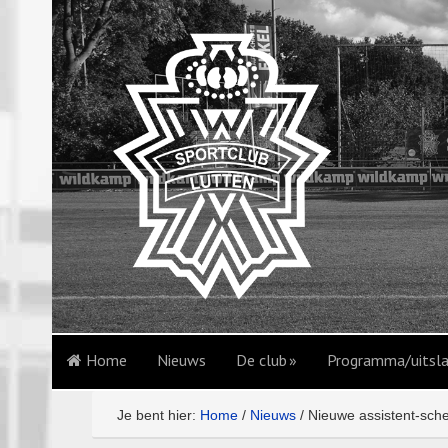
Home
Nieuws
De club
Programma/uitsl
Je bent hier:
Home
/
Nieuws
/
Nieuwe assistent-sche