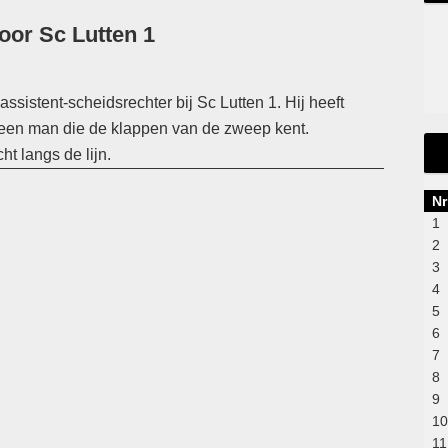
oor Sc Lutten 1
sistent-scheidsrechter bij Sc Lutten 1. Hij heeft
 een man die de klappen van de zweep kent.
ht langs de lijn.
Nr
1
2
3
4
5
6
7
8
9
10
11