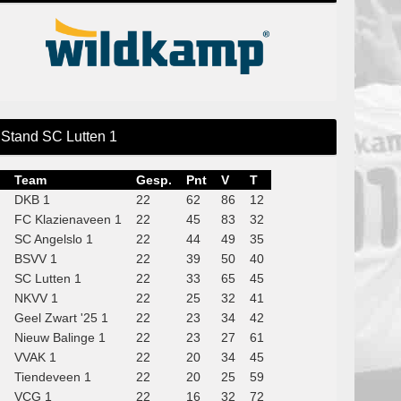
Stand SC Lutten 1
Team
Gesp.
Pnt
V
T
DKB 1
22
62
86
12
FC Klazienaveen 1
22
45
83
32
SC Angelslo 1
22
44
49
35
BSVV 1
22
39
50
40
SC Lutten 1
22
33
65
45
NKVV 1
22
25
32
41
Geel Zwart '25 1
22
23
34
42
Nieuw Balinge 1
22
23
27
61
VVAK 1
22
20
34
45
Tiendeveen 1
22
20
25
59
VCG 1
22
16
32
72