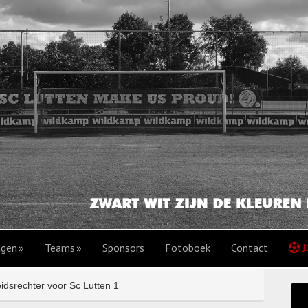
agen
Teams
Sponsors
Fotoboek
Contact
J
idsrechter voor Sc Lutten 1