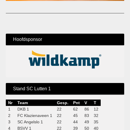
Hoofdsponsor
Stand SC Lutten 1
Nr
Team
Gesp.
Pnt
V
T
1
DKB 1
22
62
86
12
2
FC Klazienaveen 1
22
45
83
32
3
SC Angelslo 1
22
44
49
35
4
BSVV 1
22
39
50
40