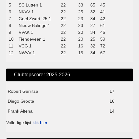
5
SC Lutten 1
22
33
65
45
6
NKVV 1
22
25
32
41
7
Geel Zwart '25 1
22
23
34
42
8
Nieuw Balinge 1
22
23
27
61
9
VVAK 1
22
20
34
45
10
Tiendeveen 1
22
20
25
59
11
VCG 1
22
16
32
72
12
NWVV 1
22
15
34
67
Clubtopscorer 2025-2026
Robert Gerritse
17
Diego Groote
16
Frank Altena
14
Volledige lijst
klik hier