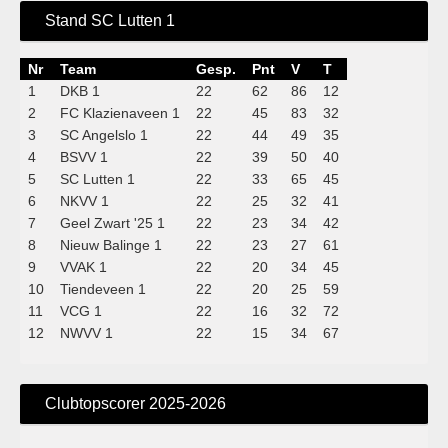
Stand SC Lutten 1
Nr
Team
Gesp.
Pnt
V
T
1
DKB 1
22
62
86
12
2
FC Klazienaveen 1
22
45
83
32
3
SC Angelslo 1
22
44
49
35
4
BSVV 1
22
39
50
40
5
SC Lutten 1
22
33
65
45
6
NKVV 1
22
25
32
41
7
Geel Zwart '25 1
22
23
34
42
8
Nieuw Balinge 1
22
23
27
61
9
VVAK 1
22
20
34
45
10
Tiendeveen 1
22
20
25
59
11
VCG 1
22
16
32
72
12
NWVV 1
22
15
34
67
Clubtopscorer 2025-2026