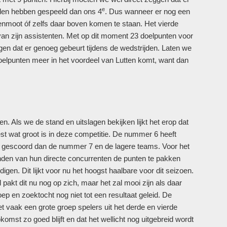
e
ijden hebben gespeeld dan ons 4
. Dus wanneer er nog een
moot óf zelfs daar boven komen te staan. Het vierde
an zijn assistenten. Met op dit moment 23 doelpunten voor
en dat er genoeg gebeurt tijdens de wedstrijden. Laten we
oelpunten meer in het voordeel van Lutten komt, want dan
n. Als we de stand en uitslagen bekijken lijkt het erop dat
rest wat groot is in deze competitie. De nummer 6 heeft
r gescoord dan de nummer 7 en de lagere teams. Voor het
den van hun directe concurrenten de punten te pakken
igen. Dit lijkt voor nu het hoogst haalbare voor dit seizoen.
pakt dit nu nog op zich, maar het zal mooi zijn als daar
ep en zoektocht nog niet tot een resultaat geleid. De
t vaak een grote groep spelers uit het derde en vierde
komst zo goed blijft en dat het wellicht nog uitgebreid wordt