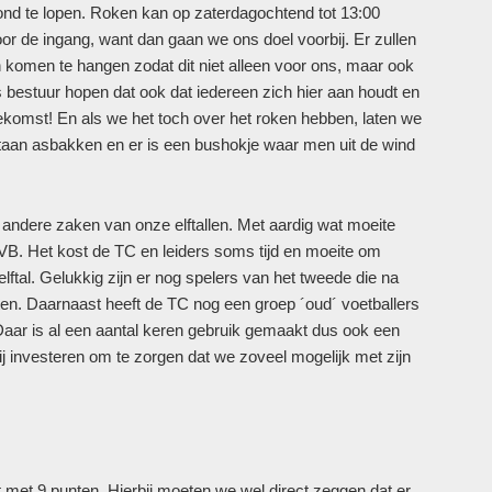
ond te lopen. Roken kan op zaterdagochtend tot 13:00
voor de ingang, want dan gaan we ons doel voorbij. Er zullen
 komen te hangen zodat dit niet alleen voor ons, maar ook
 bestuur hopen dat ook dat iedereen zich hier aan houdt en
ekomst! En als we het toch over het roken hebben, laten we
staan asbakken en er is een bushokje waar men uit de wind
 andere zaken van onze elftallen. Met aardig wat moeite
KNVB. Het kost de TC en leiders soms tijd en moeite om
elftal. Gelukkig zijn er nog spelers van het tweede die na
uiten. Daarnaast heeft de TC nog een groep ´oud´ voetballers
aar is al een aantal keren gebruik gemaakt dus ook een
ij investeren om te zorgen dat we zoveel mogelijk met zijn
t met 9 punten. Hierbij moeten we wel direct zeggen dat er