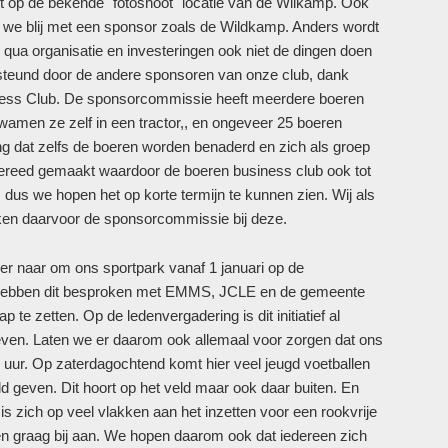
 op de bekende ´fotoshoot´ locatie van de Wilkamp. Ook
n we blij met een sponsor zoals de Wildkamp. Anders wordt
e qua organisatie en investeringen ook niet de dingen doen
steund door de andere sponsoren van onze club, dank
ness Club. De sponsorcommissie heeft meerdere boeren
wamen ze zelf in een tractor,, en ongeveer 25 boeren
ng dat zelfs de boeren worden benaderd en zich als groep
 gereed gemaakt waardoor de boeren business club ook tot
 dus we hopen het op korte termijn te kunnen zien. Wij als
nken daarvoor de sponsorcommissie bij deze.
 er naar om ons sportpark vanaf 1 januari op de
We hebben dit besproken met EMMS, JCLE en de gemeente
te zetten. Op de ledenvergadering is dit initiatief al
ven. Laten we er daarom ook allemaal voor zorgen dat ons
00 uur. Op zaterdagochtend komt hier veel jeugd voetballen
ld geven. Dit hoort op het veld maar ook daar buiten. En
 is zich op veel vlakken aan het inzetten voor een rookvrije
gen graag bij aan. We hopen daarom ook dat iedereen zich