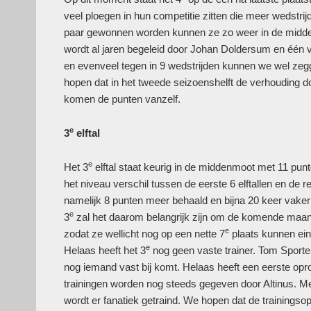
veel ploegen in hun competitie zitten die meer wedstr
paar gewonnen worden kunnen ze zo weer in de midden
wordt al jaren begeleid door Johan Doldersum en één v
en evenveel tegen in 9 wedstrijden kunnen we wel zegg
hopen dat in het tweede seizoenshelft de verhouding d
komen de punten vanzelf.
e
3
elftal
e
Het 3
elftal staat keurig in de middenmoot met 11 punte
het niveau verschil tussen de eerste 6 elftallen en de 
namelijk 8 punten meer behaald en bijna 20 keer vake
e
3
zal het daarom belangrijk zijn om de komende maan
e
zodat ze wellicht nog op een nette 7
plaats kunnen eind
e
Helaas heeft het 3
nog geen vaste trainer. Tom Sportel 
nog iemand vast bij komt. Helaas heeft een eerste opro
trainingen worden nog steeds gegeven door Altinus. Me
wordt er fanatiek getraind. We hopen dat de trainingsop