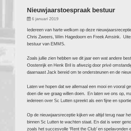
Nieuwjaarstoespraak bestuur
6 januari 2019
Iedereen van harte welkom op deze nieuwjaarsreceptie.
Chris Zweers, Wim Hagedoorn en Freek Amsink. Uite
bestuur van EMMS.
Zoals jullie zien hebben we dit jaar een wat andere best
Oostenrijk en Henk Bril is afwezig door privé omstand
daarnaast Jack bereid om te ondersteunen en de nieuwj
Laten we hopen dat we allemaal een mooi en vooral g
doen die we graag willen doen. En laten we ons op, ma
iedereen over Sc Lutten spreekt als een fijne en sporti
Op de nieuwjaarsreceptie kijken we altijd terug naar h
binnen Sc Lutten te wachten staat. En dat is weer gen
zoals het succesvolle ‘Rent the Club’ en spelavonden 