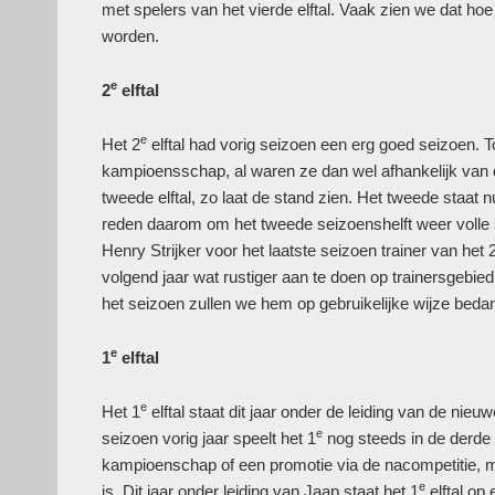
met spelers van het vierde elftal. Vaak zien we dat ho
worden.
e
2
elftal
e
Het 2
elftal had vorig seizoen een erg goed seizoen. T
kampioensschap, al waren ze dan wel afhankelijk van d
tweede elftal, zo laat de stand zien. Het tweede staat n
reden daarom om het tweede seizoenshelft weer volle st
Henry Strijker voor het laatste seizoen trainer van het 
volgend jaar wat rustiger aan te doen op trainersgebi
het seizoen zullen we hem op gebruikelijke wijze bedan
e
1
elftal
e
Het 1
elftal staat dit jaar onder de leiding van de ni
e
seizoen vorig jaar speelt het 1
nog steeds in de derde k
kampioenschap of een promotie via de nacompetitie, maa
e
is. Dit jaar onder leiding van Jaap staat het 1
elftal op