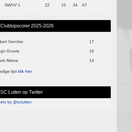
NWVV 1
22
15
34
67
Clubtopscorer 2025-2026
bert Gerritse
17
ego Groote
16
ank Altena
14
edige lijst
klik hier
SC Lutten op Twitter
ets by @sclutten