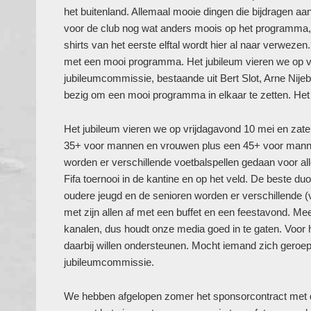
het buitenland. Allemaal mooie dingen die bijdragen aa
voor de club nog wat anders moois op het programma, 
shirts van het eerste elftal wordt hier al naar verweze
met een mooi programma. Het jubileum vieren we op v
jubileumcommissie, bestaande uit Bert Slot, Arne Nijeb
bezig om een mooi programma in elkaar te zetten. Het pr
Het jubileum vieren we op vrijdagavond 10 mei en zater
35+ voor mannen en vrouwen plus een 45+ voor manne
worden er verschillende voetbalspellen gedaan voor al
Fifa toernooi in de kantine en op het veld. De beste d
oudere jeugd en de senioren worden er verschillende (v
met zijn allen af met een buffet en een feestavond. Meer
kanalen, dus houdt onze media goed in te gaten. Voor h
daarbij willen ondersteunen. Mocht iemand zich geroep
jubileumcommissie.
We hebben afgelopen zomer het sponsorcontract met d