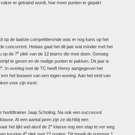
e vaker er getraind wordt, hoe meer punten er gepakt
ot op de laatste competitieronde was er nog kans op het
e concurrent. Helaas gaat het dit jaar wat minder met het
e
u op de 7
plek van de 12 teams die mee doen. Genoeg
rijd te geven en de nodige punten te pakken. Dit jaar is
e
2
. In overleg met de TC heeft Henry aangegeven het
ed ivm het bouwen van een eigen woning. Aan het eind van
ken voor zijn inzet.
euwe hoofdtrainer Jaap Scholing. Na ook een succesvol
lasse. Al een aantal jaren zijn ze dichtbij een
e
r het lijkt wel alsof de 2
klasse nog een stap te ver weg
e
 een keurige 4
plek met 22 punten. Dit terwijl de nummer 1