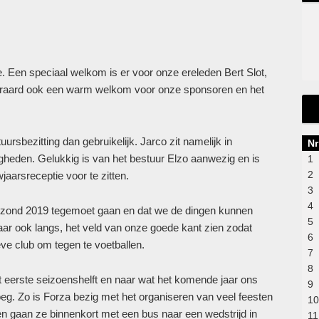
 Een speciaal welkom is er voor onze ereleden Bert Slot,
raard ook een warm welkom voor onze sponsoren en het
uursbezitting dan gebruikelijk. Jarco zit namelijk in
Nr
igheden. Gelukkig is van het bestuur Elzo aanwezig en is
1
2
aarsreceptie voor te zitten.
3
4
ezond 2019 tegemoet gaan en dat we de dingen kunnen
5
ar ook langs, het veld van onze goede kant zien zodat
6
eve club om tegen te voetballen.
7
8
et eerste seizoenshelft en naar wat het komende jaar ons
9
oeg. Zo is Forza bezig met het organiseren van veel feesten
10
en gaan ze binnenkort met een bus naar een wedstrijd in
11