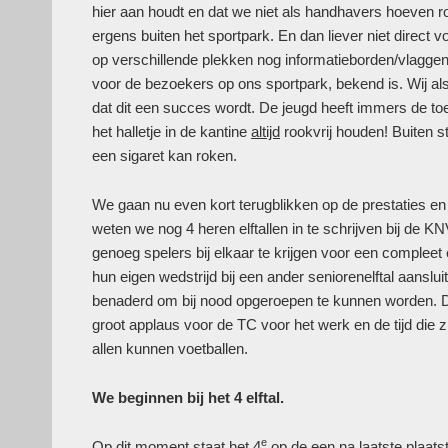
hier aan houdt en dat we niet als handhavers hoeven r
ergens buiten het sportpark. En dan liever niet direct 
op verschillende plekken nog informatieborden/vlaggen
voor de bezoekers op ons sportpark, bekend is. Wij als
dat dit een succes wordt. De jeugd heeft immers de to
het halletje in de kantine
altijd
rookvrij houden! Buiten 
een sigaret kan roken.
We gaan nu even kort terugblikken op de prestaties en
weten we nog 4 heren elftallen in te schrijven bij de 
genoeg spelers bij elkaar te krijgen voor een compleet 
hun eigen wedstrijd bij een ander seniorenelftal aansl
benaderd om bij nood opgeroepen te kunnen worden. D
groot applaus voor de TC voor het werk en de tijd die z
allen kunnen voetballen.
We beginnen bij het 4 elftal.
e
Op dit moment staat het 4
op de een na laatste plaats