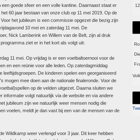
n een goede sfeer en een volle kantine. Daarnaast staat er
12
het 60 jaar bestaan van onze club op 11 mei 2019. Op de
n. Voor het jubileum is een commissie opgezet die bezig zijn
rijdagavond 10 mei en zaterdag 11 mei. De
oer, Nick Lamberink en Willem van de Belt, zijn al druk
ogramma ziet er in het kort als volgt uit:
Ro
Di
dag 11 mei. Op vrijdag is er een voetbaltoernooi voor de
Fr
n en een reünie voor alle leden. Op zaterdagmiddag
le leeftijdsgroepen. De kinderen spelen een georganiseerd
Voll
uo’s mogen mee doen aan de nationale finaleronde. Voor de
oetbal)spellen op de velden uitgezet. Daarna sluiten we
 informatie volgt natuurlijk via de website en via andere
et jubileum zijn we natuurlijk weer mensen nodig die
Twe
en voelen, meldt je dan vast bij een van de mensen van de
e Wildkamp weer verlengd voor 3 jaar. Dit keer hebben