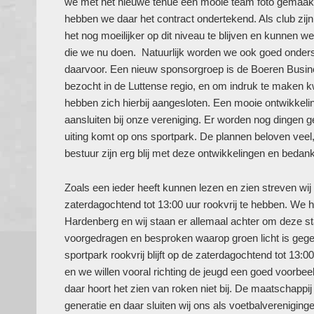
we met het nieuwe tenue een mooie team foto gemaakt
hebben we daar het contract ondertekend. Als club zij
het nog moeilijker op dit niveau te blijven en kunnen w
die we nu doen. Natuurlijk worden we ook goed onder
daarvoor. Een nieuw sponsorgroep is de Boeren Busi
bezocht in de Luttense regio, en om indruk te maken k
hebben zich hierbij aangesloten. Een mooie ontwikkeli
aansluiten bij onze vereniging. Er worden nog dingen
uiting komt op ons sportpark. De plannen beloven veel,
bestuur zijn erg blij met deze ontwikkelingen en beda
Zoals een ieder heeft kunnen lezen en zien streven wij
zaterdagochtend tot 13:00 uur rookvrij te hebben. 
Hardenberg en wij staan er allemaal achter om deze stap 
voorgedragen en besproken waarop groen licht is gege
sportpark rookvrij blijft op de zaterdagochtend tot 13:
en we willen vooral richting de jeugd een goed voorbee
daar hoort het zien van roken niet bij. De maatschappij
generatie en daar sluiten wij ons als voetbalverenigin