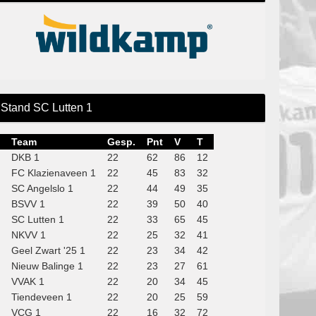
Stand SC Lutten 1
Team
Gesp.
Pnt
V
T
DKB 1
22
62
86
12
FC Klazienaveen 1
22
45
83
32
SC Angelslo 1
22
44
49
35
BSVV 1
22
39
50
40
SC Lutten 1
22
33
65
45
NKVV 1
22
25
32
41
Geel Zwart '25 1
22
23
34
42
Nieuw Balinge 1
22
23
27
61
VVAK 1
22
20
34
45
Tiendeveen 1
22
20
25
59
VCG 1
22
16
32
72