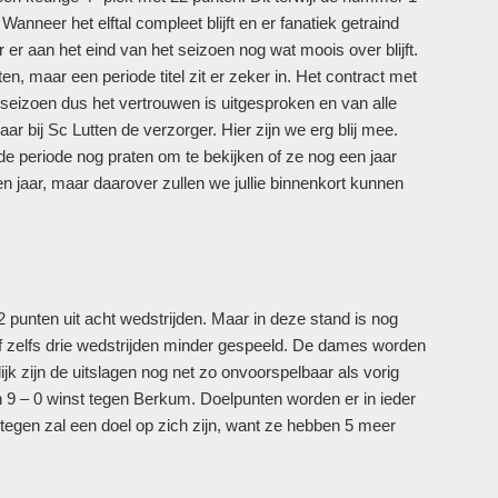
anneer het elftal compleet blijft en er fanatiek getraind
er aan het eind van het seizoen nog wat moois over blijft.
n, maar een periode titel zit er zeker in. Het contract met
 seizoen dus het vertrouwen is uitgesproken en van alle
r bij Sc Lutten de verzorger. Hier zijn we erg blij mee.
de periode nog praten om te bekijken of ze nog een jaar
een jaar, maar daarover zullen we jullie binnenkort kunnen
punten uit acht wedstrijden. Maar in deze stand is nog
of zelfs drie wedstrijden minder gespeeld. De dames worden
k zijn de uitslagen nog net zo onvoorspelbaar als vorig
n 9 – 0 winst tegen Berkum. Doelpunten worden er in ieder
egen zal een doel op zich zijn, want ze hebben 5 meer