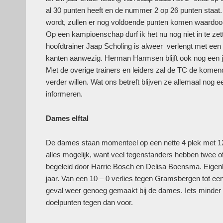
al 30 punten heeft en de nummer 2 op 26 punten staat. W
wordt, zullen er nog voldoende punten komen waardoor 
Op een kampioenschap durf ik het nu nog niet in te zette
hoofdtrainer Jaap Scholing is alweer verlengt met een
kanten aanwezig. Herman Harmsen blijft ook nog een jaa
Met de overige trainers en leiders zal de TC de komen
verder willen. Wat ons betreft blijven ze allemaal nog 
informeren.
Dames elftal
De dames staan momenteel op een nette 4 plek met 12 
alles mogelijk, want veel tegenstanders hebben twee 
begeleid door Harrie Bosch en Delisa Boensma. Eigenlij
jaar. Van een 10 – 0 verlies tegen Gramsbergen tot ee
geval weer genoeg gemaakt bij de dames. Iets minder t
doelpunten tegen dan voor.